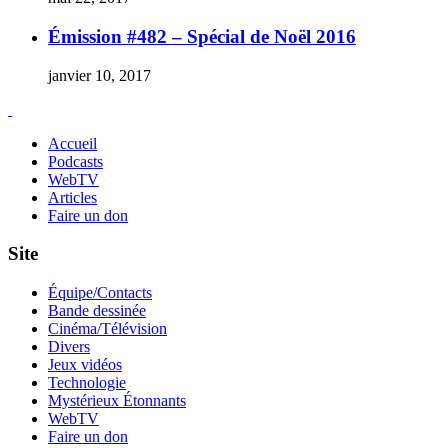
Émission #482 – Spécial de Noël 2016
janvier 10, 2017
Accueil
Podcasts
WebTV
Articles
Faire un don
Site
Équipe/Contacts
Bande dessinée
Cinéma/Télévision
Divers
Jeux vidéos
Technologie
Mystérieux Étonnants
WebTV
Faire un don