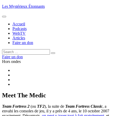
Aller
Les Mystérieux Étonnants
au
contenu
principal
Accueil
Podcasts
WebTV
Articles
Faire un don
Rechercher :
Rechercher
Faire un don
Hors ondes
Facebook
YouTube
iTunes
RSS
Meet The Medic
Team Fortress 2
(ou
TF2
), la suite de
Team Fortress Classic
, a
envahi les consoles de jeu, il y a près de 4 ans, le 10 octobre 2007
exactement. Désormais,
on peut y jouer tout à fait gratuitement
, et