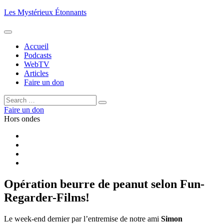
Aller
Les Mystérieux Étonnants
au
contenu
principal
Accueil
Podcasts
WebTV
Articles
Faire un don
Rechercher :
Rechercher
Faire un don
Hors ondes
Facebook
YouTube
iTunes
RSS
Opération beurre de peanut selon Fun-
Regarder-Films!
Le week-end dernier par l’entremise de notre ami
Simon