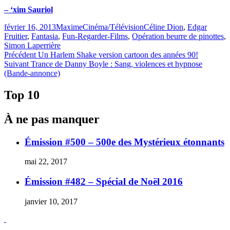
– ‘xim Sauriol
Publié
Catégories
Étiquettes
février 16, 2013
Maxime
Cinéma/Télévision
Céline Dion
,
Edgar
le
Fruitier
,
Fantasia
,
Fun-Regarder-Films
,
Opération beurre de pinottes
,
Simon Laperrière
Navigation
Article
Précédent
Un Harlem Shake version cartoon des années 90!
Article
précédent :
Suivant
Trance de Danny Boyle : Sang, violences et hypnose
de
Suivant :
(Bande-annonce)
l'article
Top 10
À ne pas manquer
Émission #500 – 500e des Mystérieux étonnants
mai 22, 2017
Émission #482 – Spécial de Noël 2016
janvier 10, 2017