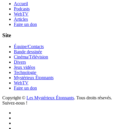
Accueil
Podcasts
WebTV
Articles
Faire un don
Site
Équipe/Contacts
Bande dessinée
Cinéma/Télévision
Divers
Jeux vidéos
Technologie
Mystérieux Étonnants
WebTV
Faire un don
Copyright ©
Les Mystérieux Étonnants
. Tous droits résevés.
Suivez-nous !
Facebook
YouTube
iTunes
RSS