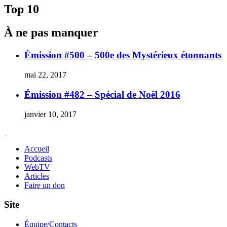
l'article
Top 10
À ne pas manquer
Émission #500 – 500e des Mystérieux étonnants
mai 22, 2017
Émission #482 – Spécial de Noël 2016
janvier 10, 2017
Accueil
Podcasts
WebTV
Articles
Faire un don
Site
Équipe/Contacts