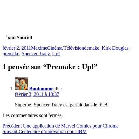
– ‘xim Sauriol
Publié
Catégories
Étiquettes
février 2, 2011
Maxime
Cinéma/Télévision
demake
,
Kirk Douglas
,
le
premake
,
Spencer Tracy
,
Up!
1 pensée sur “Premake : Up!”
Bonhomme
dit :
février 3, 2011 à 13:37
Superbe! Spencer Tracy est parfait dans le rôle!
Les commentaires sont fermés.
Navigation
Article
Précédent
Une application de Marvel Comics pour Chrome
Article
précédent :
Suivant
Centenaire d’innovation pour IBM
de
Suivant :