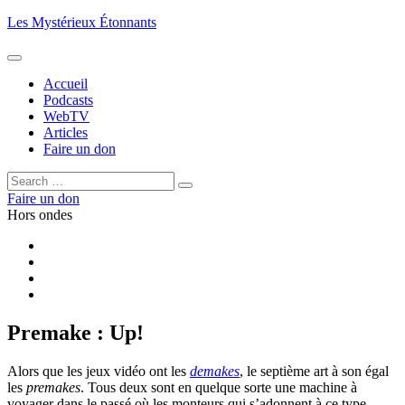
Aller
Les Mystérieux Étonnants
au
contenu
principal
Accueil
Podcasts
WebTV
Articles
Faire un don
Rechercher :
Rechercher
Faire un don
Hors ondes
Facebook
YouTube
iTunes
RSS
Premake : Up!
Alors que les jeux vidéo ont les
demakes
, le septième art à son égal
les
premakes
. Tous deux sont en quelque sorte une machine à
voyager dans le passé où les monteurs qui s’adonnent à ce type