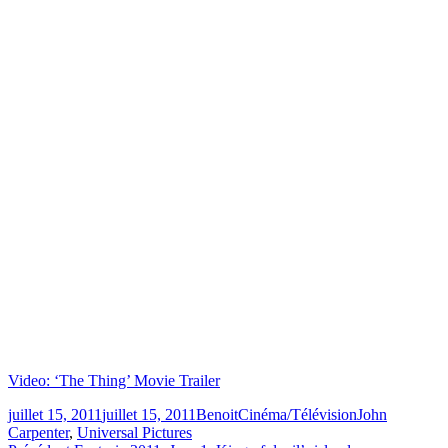
Video: ‘The Thing’ Movie Trailer
Publié
Catégories
Étiquettes
juillet 15, 2011
juillet 15, 2011
Benoit
Cinéma/Télévision
John
le
Carpenter
,
Universal Pictures