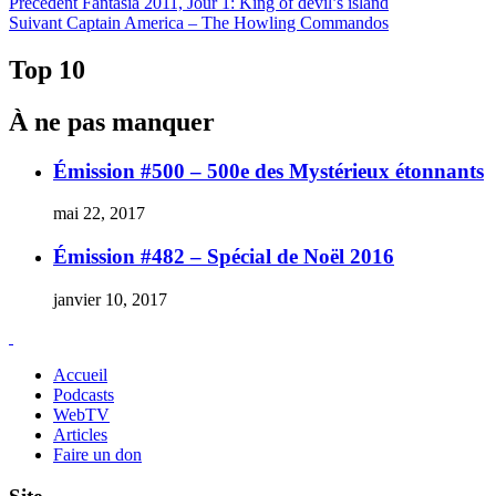
Navigation
Article
Précédent
Fantasia 2011, Jour 1: King of devil’s island
Article
précédent :
Suivant
Captain America – The Howling Commandos
de
Suivant :
l'article
Top 10
À ne pas manquer
Émission #500 – 500e des Mystérieux étonnants
mai 22, 2017
Émission #482 – Spécial de Noël 2016
janvier 10, 2017
Accueil
Podcasts
WebTV
Articles
Faire un don