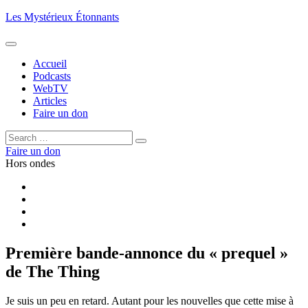
Aller
Les Mystérieux Étonnants
au
contenu
principal
Accueil
Podcasts
WebTV
Articles
Faire un don
Rechercher :
Rechercher
Faire un don
Hors ondes
Facebook
YouTube
iTunes
RSS
Première bande-annonce du « prequel »
de The Thing
Je suis un peu en retard. Autant pour les nouvelles que cette mise à