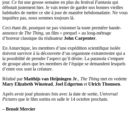
jour. Ce fut une grosse semaine en plus du festival
Fantasia
qui
débutait justement hier. Je vais tenter de garder nos bonnes vieilles
habitudes de mettre ce site à jour de manière hebdomadaire. Ne vous
inquiétez pas, nous sommes toujours là.
Ceci étant dit, pourquoi ne pas visionner la toute première bande-
annonce de
The Thing
, un film « prequel » au long-métrage
d’horreur classique du réalisateur
John Carpenter
.
En Antarctique, les membres d’une expédition scientifique isolée
doivent survivre à la découverte d’un organisme extraterrestre qui a
la possibilité de prendre l’aspect qu’il désire. La paranoïa s’empare
de groupe alors que les membres de l’équipe se demandent lesquels
d’entre eux sont la créature.
Réalisé par
Matthijs van Heijningen Jr
.,
The Thing
met en vedette
Mary Elizabeth Winstead
,
Joel Edgerton
et
Ulrich Thomsen
.
Après avoir joué plusieurs fois avec la date de sortie,
Universal
Pictures
que le film sortira en salle le 14 octobre prochain.
– Benoit Mercier