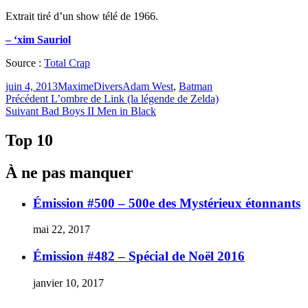
Extrait tiré d’un show télé de 1966.
– ‘xim Sauriol
Source :
Total Crap
Publié
Catégories
Étiquettes
juin 4, 2013
Maxime
Divers
Adam West
,
Batman
le
Navigation
Article
Précédent
L’ombre de Link (la légende de Zelda)
Article
précédent :
Suivant
Bad Boys II Men in Black
de
Suivant :
l'article
Top 10
À ne pas manquer
Émission #500 – 500e des Mystérieux étonnants
mai 22, 2017
Émission #482 – Spécial de Noël 2016
janvier 10, 2017