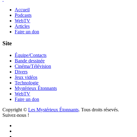
Accueil
Podcasts
WebTV
Articles
Faire un don
Site
Équipe/Contacts
Bande dessinée
Cinéma/Télévision
Divers
Jeux vidéos
Technologie
Mystérieux Étonnants
WebTV
Faire un don
Copyright ©
Les Mystérieux Étonnants
. Tous droits résevés.
Suivez-nous !
Facebook
YouTube
iTunes