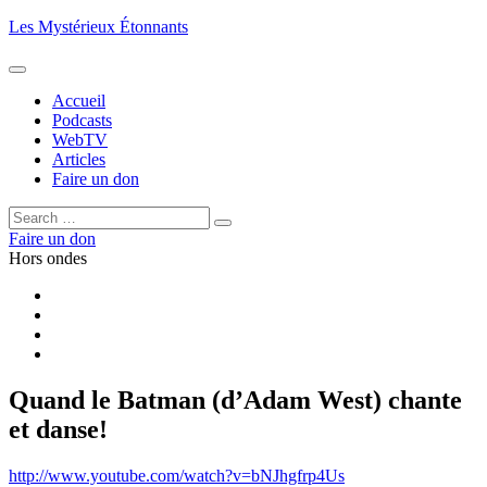
Aller
Les Mystérieux Étonnants
au
contenu
principal
Accueil
Podcasts
WebTV
Articles
Faire un don
Rechercher :
Rechercher
Faire un don
Hors ondes
Facebook
YouTube
iTunes
RSS
Quand le Batman (d’Adam West) chante
et danse!
http://www.youtube.com/watch?v=bNJhgfrp4Us