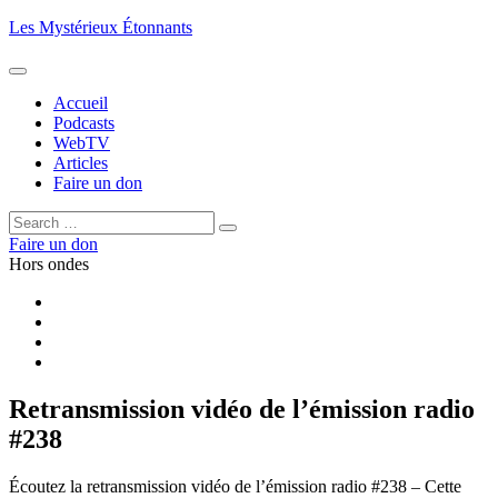
Aller
Les Mystérieux Étonnants
au
contenu
principal
Accueil
Podcasts
WebTV
Articles
Faire un don
Rechercher :
Rechercher
Faire un don
Hors ondes
Facebook
YouTube
iTunes
RSS
Retransmission vidéo de l’émission radio
#238
Écoutez la retransmission vidéo de l’émission radio #238 – Cette