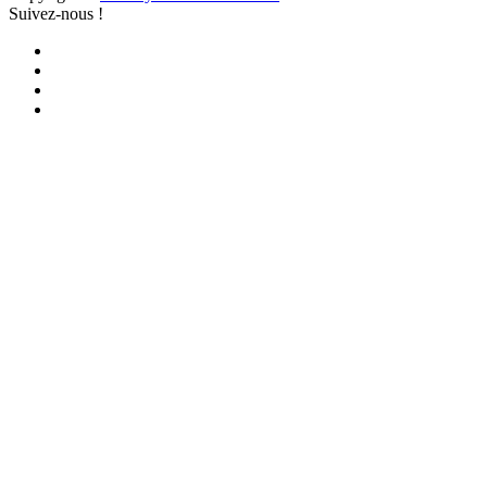
Suivez-nous !
Facebook
YouTube
iTunes
RSS