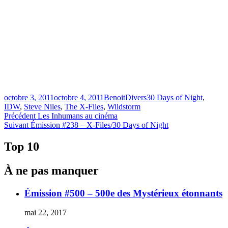
Publié
Catégories
Étiquettes
octobre 3, 2011
octobre 4, 2011
Benoit
Divers
30 Days of Night
,
le
IDW
,
Steve Niles
,
The X-Files
,
Wildstorm
Navigation
Article
Précédent
Les Inhumans au cinéma
Article
précédent :
Suivant
Émission #238 – X-Files/30 Days of Night
de
Suivant :
l'article
Top 10
À ne pas manquer
Émission #500 – 500e des Mystérieux étonnants
mai 22, 2017