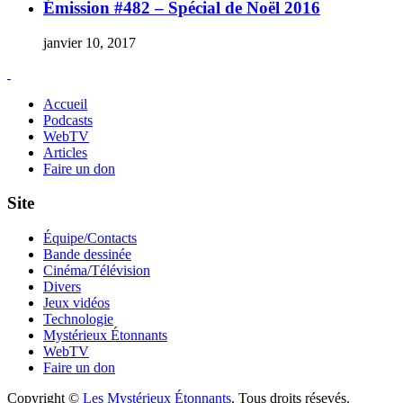
Émission #482 – Spécial de Noël 2016
janvier 10, 2017
Accueil
Podcasts
WebTV
Articles
Faire un don
Site
Équipe/Contacts
Bande dessinée
Cinéma/Télévision
Divers
Jeux vidéos
Technologie
Mystérieux Étonnants
WebTV
Faire un don
Copyright ©
Les Mystérieux Étonnants
. Tous droits résevés.