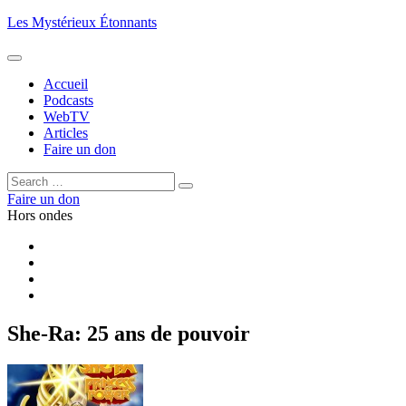
Aller
Les Mystérieux Étonnants
au
contenu
principal
Accueil
Podcasts
WebTV
Articles
Faire un don
Rechercher :
Rechercher
Faire un don
Hors ondes
Facebook
YouTube
iTunes
RSS
She-Ra: 25 ans de pouvoir