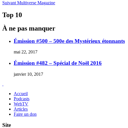
Article
précédent :
Suivant
Multiverse Magazine
de
Suivant :
l'article
Top 10
À ne pas manquer
Émission #500 – 500e des Mystérieux étonnants
mai 22, 2017
Émission #482 – Spécial de Noël 2016
janvier 10, 2017
Accueil
Podcasts
WebTV
Articles
Faire un don
Site