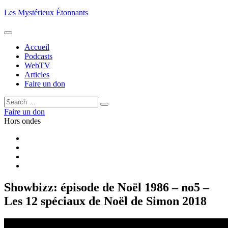
Aller
Les Mystérieux Étonnants
au
contenu
principal
Accueil
Podcasts
WebTV
Articles
Faire un don
Rechercher :
Rechercher
Faire un don
Hors ondes
Facebook
YouTube
iTunes
RSS
Showbizz: épisode de Noël 1986 – no5 –
Les 12 spéciaux de Noël de Simon 2018