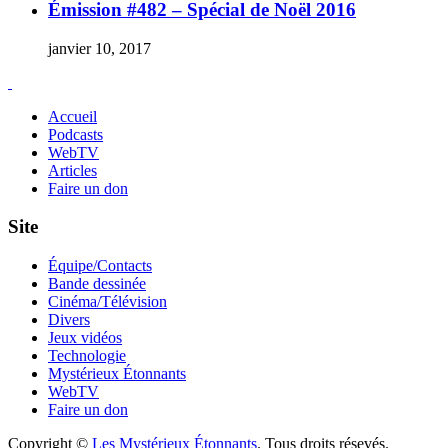
Émission #482 – Spécial de Noël 2016
janvier 10, 2017
Accueil
Podcasts
WebTV
Articles
Faire un don
Site
Équipe/Contacts
Bande dessinée
Cinéma/Télévision
Divers
Jeux vidéos
Technologie
Mystérieux Étonnants
WebTV
Faire un don
Copyright ©
Les Mystérieux Étonnants
. Tous droits résevés.