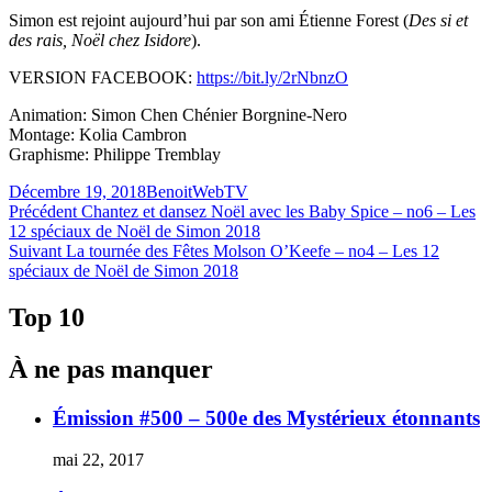
Simon est rejoint aujourd’hui par son ami Étienne Forest (
Des si et
des rais, Noël chez Isidore
).
VERSION FACEBOOK:
https://bit.ly/2rNbnzO
Animation: Simon Chen Chénier Borgnine-Nero
Montage: Kolia Cambron
Graphisme: Philippe Tremblay
Publié
Catégories
Décembre 19, 2018
Benoit
WebTV
le
Navigation
Article
Précédent
Chantez et dansez Noël avec les Baby Spice – no6 – Les
précédent :
12 spéciaux de Noël de Simon 2018
de
Article
Suivant
La tournée des Fêtes Molson O’Keefe – no4 – Les 12
l'article
Suivant :
spéciaux de Noël de Simon 2018
Top 10
À ne pas manquer
Émission #500 – 500e des Mystérieux étonnants
mai 22, 2017