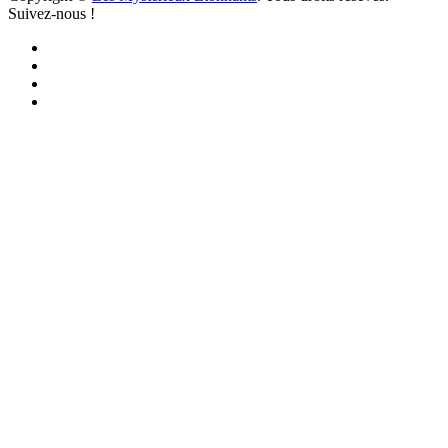
Suivez-nous !
Facebook
YouTube
iTunes
RSS