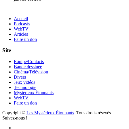
Accueil
Podcasts
WebTV
Articles
Faire un don
Site
Équipe/Contacts
Bande dessinée
Cinéma/Télévision
Divers
Jeux vidéos
Technologie
Mystérieux Étonnants
WebTV
Faire un don
Copyright ©
Les Mystérieux Étonnants
. Tous droits résevés.
Suivez-nous !
Facebook