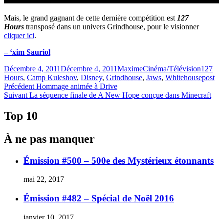
Mais, le grand gagnant de cette dernière compétition est
127
Hours
transposé dans un univers Grindhouse, pour le visionner
cliquer ici
.
– ‘xim Sauriol
Publié
Catégories
Étique
Décembre 4, 2011
Décembre 4, 2011
Maxime
Cinéma/Télévision
127
le
Hours
,
Camp Kuleshov
,
Disney
,
Grindhouse
,
Jaws
,
Whitehousepost
Navigation
Article
Précédent
Hommage animée à Drive
Article
précédent :
Suivant
La séquence finale de A New Hope conçue dans Minecraft
de
Suivant :
l'article
Top 10
À ne pas manquer
Émission #500 – 500e des Mystérieux étonnants
mai 22, 2017
Émission #482 – Spécial de Noël 2016
janvier 10, 2017