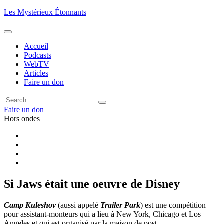
Aller
Les Mystérieux Étonnants
au
contenu
principal
Accueil
Podcasts
WebTV
Articles
Faire un don
Rechercher :
Rechercher
Faire un don
Hors ondes
Facebook
YouTube
iTunes
RSS
Si Jaws était une oeuvre de Disney
Camp Kuleshov
(aussi appelé
Trailer Park
) est une compétition
pour assistant-monteurs qui a lieu à New York, Chicago et Los
Angeles et qui est organisé par la maison de post-