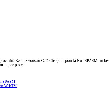
i prochain! Rendez-vous au Café Cléopâtre pour la Nuit SPASM, un bes
e manquez pas ça!
tes
val SPASM
ition WebTV