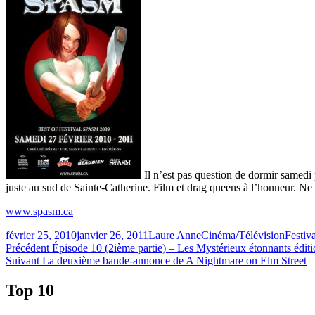
Il n’est pas question de dormir samed
juste au sud de Sainte-Catherine. Film et drag queens à l’honneur. N
www.spasm.ca
Publié
Catégories
Étiquet
février 25, 2010
janvier 26, 2011
Laure Anne
Cinéma/Télévision
Festi
le
Navigation
Article
Précédent
Épisode 10 (2ième partie) – Les Mystérieux étonnants éd
Article
précédent :
Suivant
La deuxième bande-annonce de A Nightmare on Elm Street
de
Suivant :
l'article
Top 10