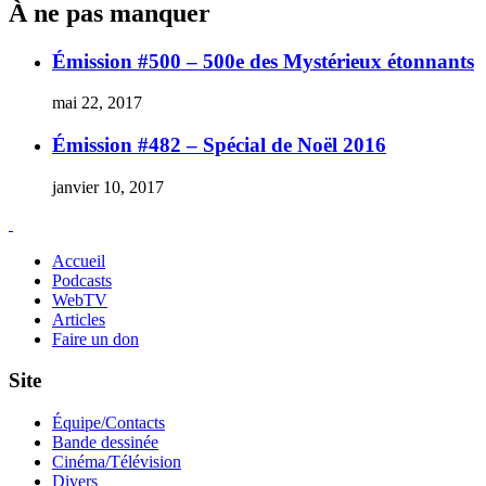
À ne pas manquer
Émission #500 – 500e des Mystérieux étonnants
mai 22, 2017
Émission #482 – Spécial de Noël 2016
janvier 10, 2017
Accueil
Podcasts
WebTV
Articles
Faire un don
Site
Équipe/Contacts
Bande dessinée
Cinéma/Télévision
Divers