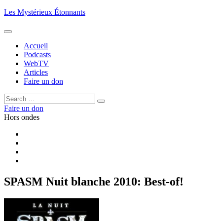
Aller
Les Mystérieux Étonnants
au
contenu
principal
Accueil
Podcasts
WebTV
Articles
Faire un don
Rechercher :
Rechercher
Faire un don
Hors ondes
Facebook
YouTube
iTunes
RSS
SPASM Nuit blanche 2010: Best-of!