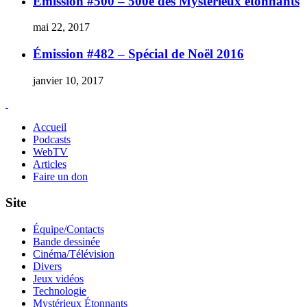
Émission #500 – 500e des Mystérieux étonnants
mai 22, 2017
Émission #482 – Spécial de Noël 2016
janvier 10, 2017
Accueil
Podcasts
WebTV
Articles
Faire un don
Site
Équipe/Contacts
Bande dessinée
Cinéma/Télévision
Divers
Jeux vidéos
Technologie
Mystérieux Étonnants