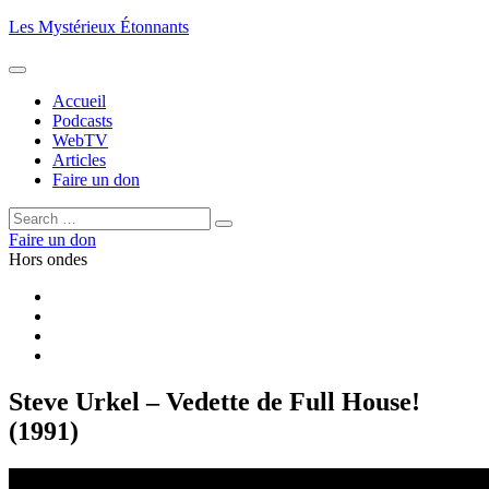
Aller
Les Mystérieux Étonnants
au
contenu
principal
Accueil
Podcasts
WebTV
Articles
Faire un don
Rechercher :
Rechercher
Faire un don
Hors ondes
Facebook
YouTube
iTunes
RSS
Steve Urkel – Vedette de Full House!
(1991)