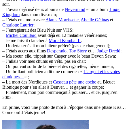
soir.
– J’avais déjà usé deux albums de
Nevermind
et un album
Tragic
Kingdom
dans mon disc-man;
– J’étais en amour avec
Alanis Morrissette
,
Abeille Gélinas
et
Charlotte Laurier
;
– J’enregistrait des Bleu Nuit sur VHS;
–
Michel Couillard
avait déjà eu 12 maladies vénériennes;
– Je me faisait clancher à
Mortal Kombat II
;
– Undertaker était mon lutteur préféré (pas de changement);
– J’étais accro aux films
Desperado
,
Toy Story
et…
Judge Dredd
;
– Ma soeur, elle, trippait sur Casper avec le beau Devon Sawa;
– J’allais voir mes chums en vélo, pas en char;
– On pouvait sortir de la bière et des cigarettes, même mineur;
– Un brillant politicien a dit une connerie : «
L’argent et les votes
ethniques…
« ;
– La mort des Nordiques et
Casseau pète une coche
au Bleuet
Bionique pour s’en aller à Denver… et gagner la coupe;
– Finalement, mon poil commençait à pousser… et ce, jusqu’en
2002.
En prime, voici une photo de moi à l’époque dans une phase Kiss…
Come on! J’étais jeune!