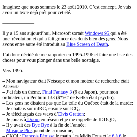
Imaginez que nous sommes le 23 août 2010. C’est concept. Je vais
avoir un texte déjà prêt pour cet été.
——————–
Il y a 15 ans aujourd’hui, Microsoft sortait
Windows 95
qui a été
une révolution et qui a fait grincer des dents bien des gens. Nous
avons entre autre été introduit au
Blue Screen of Death
.
J’ai donc décidé de me rapporter en 1995-1996 et faire une liste des
choses pour vous plonger dans une belle nostalgie.
Vers 1995:
– Mon navigateur était Netscape et mon moteur de recherche était
Altavista
– J’ai fais un thème,
Final Fantasy 3
(6 au Japon), pour mon
ordinateur, un Pentium 133 ($*%# de Kefka était psycho);
– Les gens ne disaient pas que La toile du Québec était de la marde;
– Je chattais sur mIRC, ensuite sur ICQ;
– Je téléchargais des wavs d’
Elvis Gratton
;
– Je jouais à
Doom
en réseau et je me rappelle de IDDQD;
– Il y avait des
Bye Bye
à la fin de l’année;
–
Musique Plus
jouait de la musique;
– CKOI :
François Pérusse
le matin, les Midis Fous et le
6 à 6
le