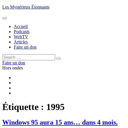
Aller
Les Mystérieux Étonnants
au
contenu
principal
Accueil
Podcasts
WebTV
Articles
Faire un don
Rechercher :
Rechercher
Faire un don
Hors ondes
Facebook
YouTube
iTunes
RSS
Étiquette :
1995
Windows 95 aura 15 ans… dans 4 mois.