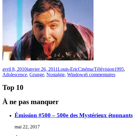
Publié
Catégories
Étiquettes
avril 8, 2010
janvier 26, 2011
Louis-Eric
Cinéma/Télévision
1995
,
le
sur
Adolescence
,
Grunge
,
Nostalgie
,
Windows
6 commentaires
Windows
95
Top 10
aura
15
À ne pas manquer
ans…
dans
4
Émission #500 – 500e des Mystérieux étonnants
mois.
mai 22, 2017