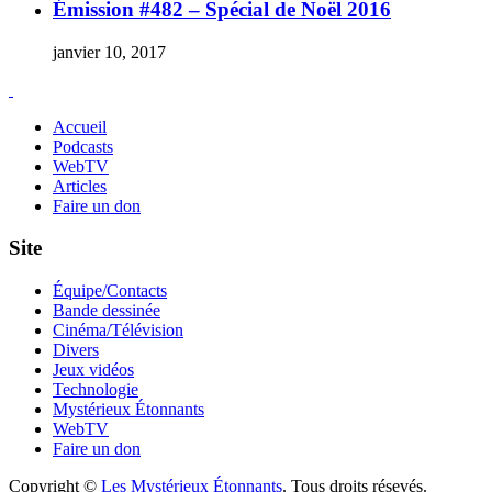
Émission #482 – Spécial de Noël 2016
janvier 10, 2017
Accueil
Podcasts
WebTV
Articles
Faire un don
Site
Équipe/Contacts
Bande dessinée
Cinéma/Télévision
Divers
Jeux vidéos
Technologie
Mystérieux Étonnants
WebTV
Faire un don
Copyright ©
Les Mystérieux Étonnants
. Tous droits résevés.