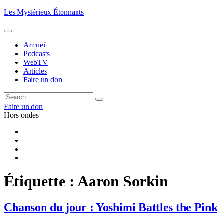
Aller
Les Mystérieux Étonnants
au
contenu
principal
Accueil
Podcasts
WebTV
Articles
Faire un don
Rechercher :
Rechercher
Faire un don
Hors ondes
Facebook
YouTube
iTunes
RSS
Étiquette :
Aaron Sorkin
Chanson du jour : Yoshimi Battles the Pin