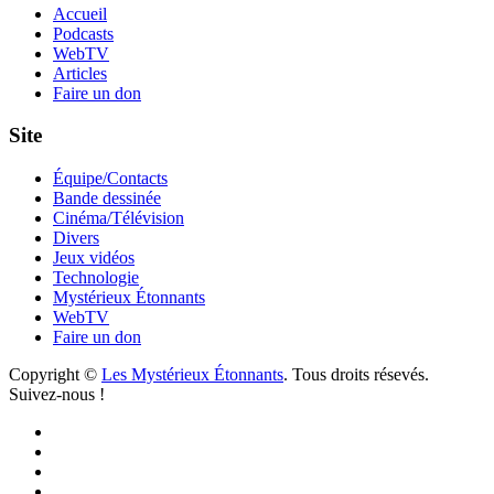
Accueil
Podcasts
WebTV
Articles
Faire un don
Site
Équipe/Contacts
Bande dessinée
Cinéma/Télévision
Divers
Jeux vidéos
Technologie
Mystérieux Étonnants
WebTV
Faire un don
Copyright ©
Les Mystérieux Étonnants
. Tous droits résevés.
Suivez-nous !
Facebook
YouTube
iTunes
RSS