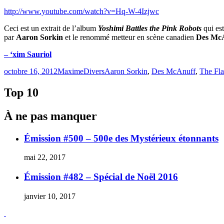
http://www.youtube.com/watch?v=Hq-W-4Izjwc
Ceci est un extrait de l’album
Yoshimi Battles the Pink Robots
qui est
par
Aaron Sorkin
et le renommé metteur en scène canadien
Des Mc
– ‘xim Sauriol
Publié
Catégories
Étiquettes
octobre 16, 2012
Maxime
Divers
Aaron Sorkin
,
Des McAnuff
,
The Fl
le
Top 10
À ne pas manquer
Émission #500 – 500e des Mystérieux étonnants
mai 22, 2017
Émission #482 – Spécial de Noël 2016
janvier 10, 2017