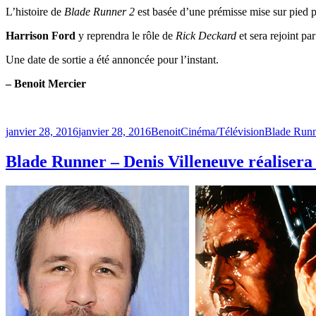
L’histoire de
Blade Runner 2
est basée d’une prémisse mise sur pied 
Harrison Ford
y reprendra le rôle de
Rick Deckard
et sera rejoint pa
Une date de sortie a été annoncée pour l’instant.
– Benoit Mercier
Publié
Catégories
Étiquettes
janvier 28, 2016
janvier 28, 2016
Benoit
Cinéma/Télévision
Blade Runn
le
Blade Runner – Denis Villeneuve réalisera 