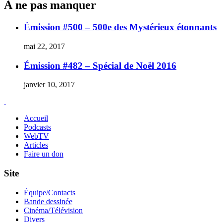
À ne pas manquer
Émission #500 – 500e des Mystérieux étonnants
mai 22, 2017
Émission #482 – Spécial de Noël 2016
janvier 10, 2017
Accueil
Podcasts
WebTV
Articles
Faire un don
Site
Équipe/Contacts
Bande dessinée
Cinéma/Télévision
Divers