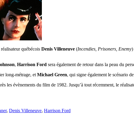
 réalisateur québécois
Denis Villeneuve
(
Incendies, Prisoners, Enemy
)
Johnson
,
Harrison Ford
sera également de retour dans la peau du pe
er long-métrage, et
Michael Green
, qui signe également le scénario d
rès les évènements du film de 1982. Jusqu’à tout récemment, le réalisa
nner
,
Denis Villeneuve
,
Harrison Ford