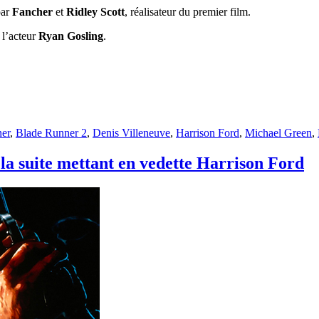
par
Fancher
et
Ridley Scott
, réalisateur du premier film.
r l’acteur
Ryan Gosling
.
er
,
Blade Runner 2
,
Denis Villeneuve
,
Harrison Ford
,
Michael Green
,
la suite mettant en vedette Harrison Ford