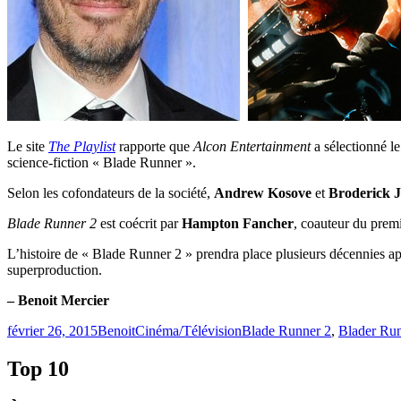
Le site
The Playlist
rapporte que
Alcon Entertainment
a sélectionné le
science-fiction « Blade Runner ».
Selon les cofondateurs de la société,
Andrew Kosove
et
Broderick 
Blade Runner 2
est coécrit par
Hampton Fancher
, coauteur du premi
L’histoire de « Blade Runner 2 » prendra place plusieurs décennies ap
superproduction.
– Benoit Mercier
Publié
Catégories
Étiquettes
février 26, 2015
Benoit
Cinéma/Télévision
Blade Runner 2
,
Blader Ru
le
Top 10