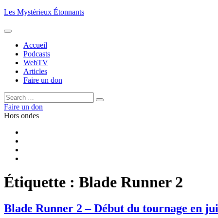
Aller
Les Mystérieux Étonnants
au
contenu
principal
Accueil
Podcasts
WebTV
Articles
Faire un don
Rechercher :
Rechercher
Faire un don
Hors ondes
Facebook
YouTube
iTunes
RSS
Étiquette :
Blade Runner 2
Blade Runner 2 – Début du tournage en jui