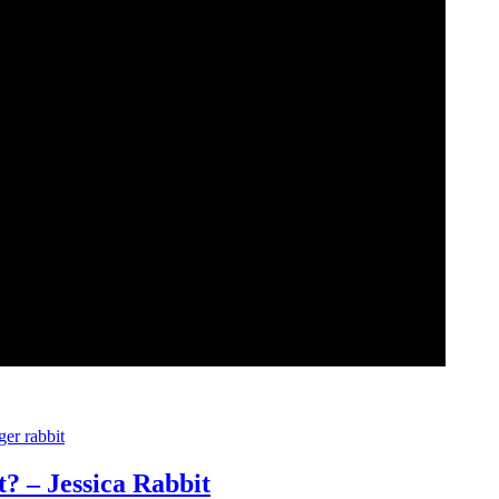
ger rabbit
? – Jessica Rabbit