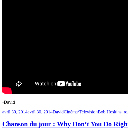
-David
Publié
Catégories
Étiquettes
avril 30, 2014
avril 30, 2014
David
Cinéma/Télévision
Bob Hoskins
,
ro
le
Chanson du jour : Why Don’t You Do Right