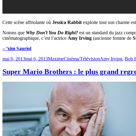
Cette scène affriolante où
Jessica Rabbit
exploite tout son charme est,
Notons que
Why Don’t You Do Right?
est un standard du jazz comp
cinématographique, c’est l’actrice
Amy Irving
(ancienne femme de
S
– ‘xim Sauriol
Publié
Catégories
Étiquettes
mai 6, 2013
mai 6, 2013
Maxime
Cinéma/Télévision
Amy Irving
,
Bob 
le
Super Mario Brothers : le plus grand regr