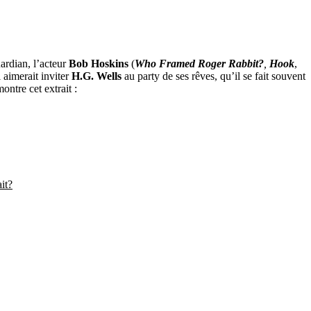
ardian, l’acteur
Bob Hoskins
(
Who Framed Roger R
abbit?
,
Hook
,
l aimerait inviter
H.G. Wells
au party de ses rêves, qu’il se fait souvent
ntre cet extrait :
it?