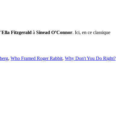
’
Ella Fitzgerald
à
Sinead O’Connor
. Ici, en ce classique
lberg
,
Who Framed Roger Rabbit
,
Why Don't You Do Right?