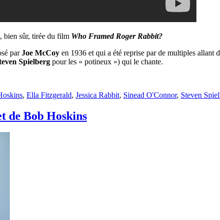
 bien sûr, tirée du film
Who Framed Roger Rabbit?
osé par
Joe McCoy
en 1936 et qui a été reprise par de multiples allant d
teven Spielberg
pour les « potineux ») qui le chante.
Hoskins
,
Ella Fitzgerald
,
Jessica Rabbit
,
Sinead O'Connor
,
Steven Spie
et de Bob Hoskins