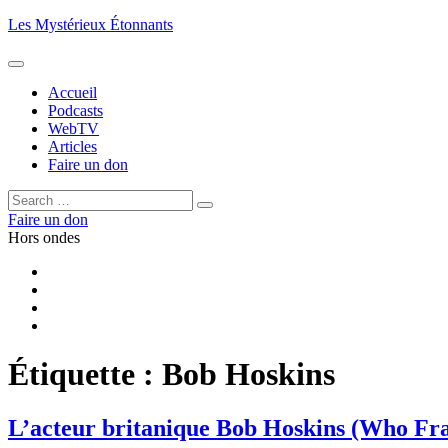
Aller
Les Mystérieux Étonnants
au
contenu
principal
Accueil
Podcasts
WebTV
Articles
Faire un don
Rechercher :
Rechercher
Faire un don
Hors ondes
Facebook
YouTube
iTunes
RSS
Étiquette :
Bob Hoskins
L’acteur britanique Bob Hoskins (Who Fra