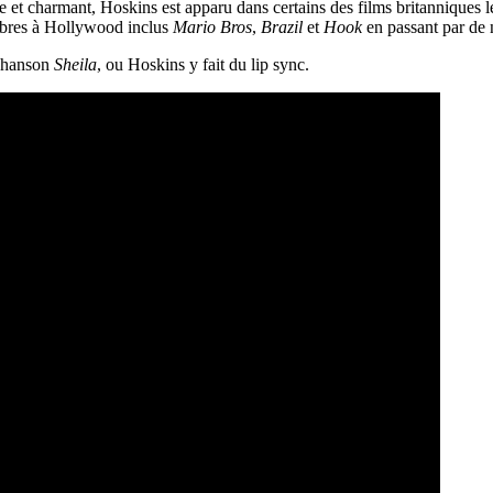
 et charmant, Hoskins est apparu dans certains des films britanniques l
lèbres à Hollywood inclus
Mario Bros
,
Brazil
et
Hook
en passant par de 
 chanson
Sheila
, ou Hoskins y fait du lip sync.