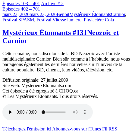
Épisodes 103 – 401
Archive # 2
Épisodes 402 – 701
Publié
Catégories
Étiquettes
mars 23, 2026
mars 23, 2026
Benoit
Mystérieux Étonnants
Carnior
,
le
Festival SPASM
,
Festival Vitesse lumière
,
Phylactère Cola
Mystérieux Étonnants #131
Neozoic et
Carnior
Cette semaine, nous discutons de la BD Neozoic avec l’artiste
multidisciplinaire Carnior. Bien sûr, comme à l’habitude, nous vous
partageons également les dernières nouvelles sur l’univers de la
culture populaire: BD, cinéma, jeux vidéos, télévision, etc.
Diffusion originale: 27 juillet 2009
Site web: MysterieuxEtonnants.com
Cet épisode a été enregistré à CHOQ.ca
© Les Mystérieux Étonnants. Tous droits réservés.
Téléchargez l'émission ici
Abonnez-vous sur iTunes
Fil RSS