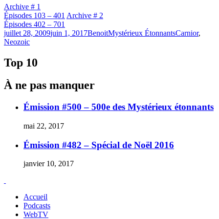
Archive # 1
Épisodes 103 – 401
Archive # 2
Épisodes 402 – 701
Publié
Catégories
Étiquettes
juillet 28, 2009
juin 1, 2017
Benoit
Mystérieux Étonnants
Carnior
,
le
Neozoic
Top 10
À ne pas manquer
Émission #500 – 500e des Mystérieux étonnants
mai 22, 2017
Émission #482 – Spécial de Noël 2016
janvier 10, 2017
Accueil
Podcasts
WebTV