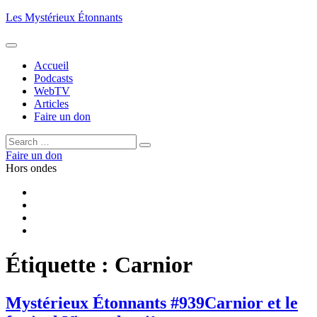
Aller
Les Mystérieux Étonnants
au
contenu
principal
Accueil
Podcasts
WebTV
Articles
Faire un don
Rechercher :
Rechercher
Faire un don
Hors ondes
Facebook
YouTube
iTunes
RSS
Étiquette :
Carnior
Mystérieux Étonnants #939
Carnior et le