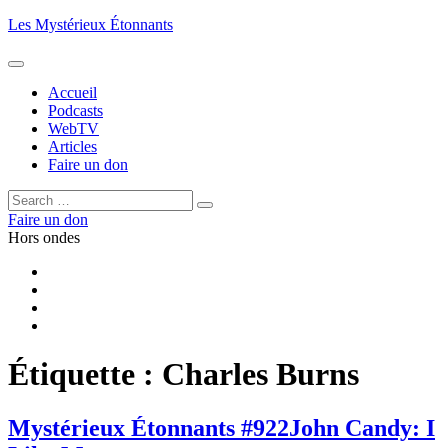
Aller
Les Mystérieux Étonnants
au
contenu
principal
Accueil
Podcasts
WebTV
Articles
Faire un don
Rechercher :
Rechercher
Faire un don
Hors ondes
Facebook
YouTube
iTunes
RSS
Étiquette :
Charles Burns
Mystérieux Étonnants #922
John Candy: I