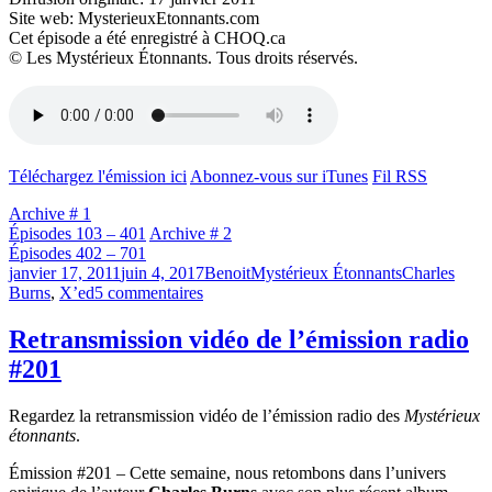
Site web: MysterieuxEtonnants.com
Cet épisode a été enregistré à CHOQ.ca
© Les Mystérieux Étonnants. Tous droits réservés.
Téléchargez l'émission ici
Abonnez-vous sur iTunes
Fil RSS
Archive # 1
Épisodes 103 – 401
Archive # 2
Épisodes 402 – 701
Publié
Catégories
Étiquettes
janvier 17, 2011
juin 4, 2017
Benoit
Mystérieux Étonnants
Charles
le
sur
Burns
,
X’ed
5 commentaires
Émission
#201
Retransmission vidéo de l’émission radio
–
#201
X’ed
Regardez la retransmission vidéo de l’émission radio des
Mystérieux
étonnants
.
Émission #201 – Cette semaine, nous retombons dans l’univers