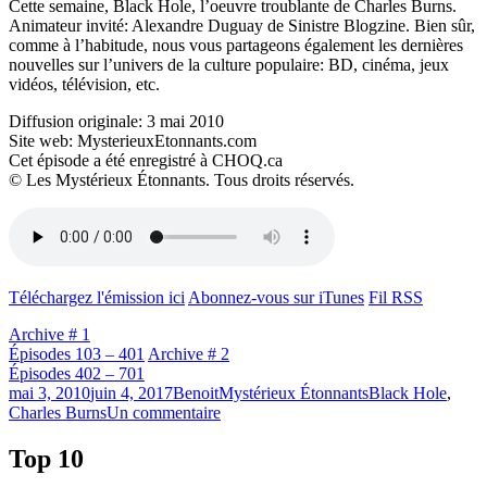
Cette semaine, Black Hole, l’oeuvre troublante de Charles Burns.
Animateur invité: Alexandre Duguay de Sinistre Blogzine. Bien sûr,
comme à l’habitude, nous vous partageons également les dernières
nouvelles sur l’univers de la culture populaire: BD, cinéma, jeux
vidéos, télévision, etc.
Diffusion originale: 3 mai 2010
Site web: MysterieuxEtonnants.com
Cet épisode a été enregistré à CHOQ.ca
© Les Mystérieux Étonnants. Tous droits réservés.
Téléchargez l'émission ici
Abonnez-vous sur iTunes
Fil RSS
Archive # 1
Épisodes 103 – 401
Archive # 2
Épisodes 402 – 701
Publié
Catégories
Étiquettes
mai 3, 2010
juin 4, 2017
Benoit
Mystérieux Étonnants
Black Hole
,
le
sur
Charles Burns
Un commentaire
Émission
#167
Top 10
–