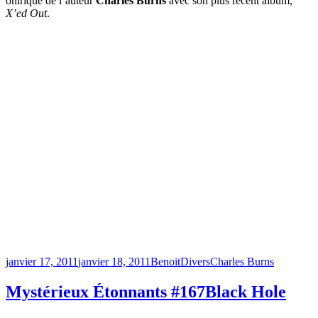
onirique de l’auteur
Charles Burns
avec son plus récent album,
X’ed Out
.
Publié
Catégories
Étiquettes
janvier 17, 2011
janvier 18, 2011
Benoit
Divers
Charles Burns
le
Mystérieux Étonnants #167
Black Hole