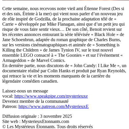
Cette semaine, nous recevons notre vieil ami Étienne Forest (Des si
et des rais, Étrinte à la mer) qui vient nous parler d’un nouveau jeu
de rôle inspiré de Godzilla, de la prochaine adaptation télé de «
Carrie » développée par Mike Flanagan, ainsi que d’un petit jeu qui
risque de vous faire sentir vieux… De son côté, Benoit revient sur
les récentes annonces entourant la série télévisée « Black Hole » de
Jane Schoenbrun, adaptée du roman graphique de Charles Burns,
sur les versions cinématographiques et animée de « Something is
Killing the Children » de James Tynion IV, sur le tout nouvel
ensemble LEGO consacré à « The Goonies » et sur l’événement «
Armageddon » de Marvel Comics.
En dernière partie, nous discutons de « John Candy: I Like Me », un
documentaire réalisé par Colin Hanks et produit par Ryan Reynolds,
qui retrace la vie et les moments marquants de la carrière du
légendaire comédien canadien.
Laissez-nous un message
vocal:
https://www.speakpipe.com/mysterieuxe
Devenez membre de la communauté
Patreon:
https://www.patreon.com/MysterieuxE
Diffusion originale : 3 novembre 2025
Site web : MysterieuxEtonnants.com
© Les Mystérieux Étonnants. Tous droits réservés