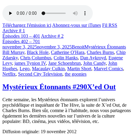
Téléchargez l'émission ici
Abonnez-vous sur iTunes
Fil RSS
Archive # 1
Épisodes 103 – 401
Archive # 2
Épisodes 402 – 701
Publié
Catégories
Étiqu
novembre 3, 2025
novembre 3, 2025
Benoit
Mystérieux Étonnants
le
Bill Murray
,
Black Hole
,
Catherine O'Hara
,
Charles Burns
,
Chip
Zdarsky
,
Chris Columbus
,
Colin Hanks
,
Dan Aykroyd
,
Eugene
Levy
,
james Tynion IV
,
Jane Schoenbrun
,
John Candy
,
John
Hughes
,
Lego
,
Macaulay Culkin
,
Martin Short
,
Marvel Comics
,
Netflix
,
Second City Television
,
the goonies
Mystérieux Étonnants #290
X’ed Out
Cette semaine, les Mystérieux étonnants explorent l’univers
psychédélique et inquiétant de The Hive, la suite de X’ed Out, de
Charles Burns. Bien sûr, comme à l’habitude, nous vous partageons
également les dernières nouvelles sur l’univers de la culture
populaire: BD, cinéma, jeux vidéos, télévision, etc.
Diffusion originale: 19 novembre 2012