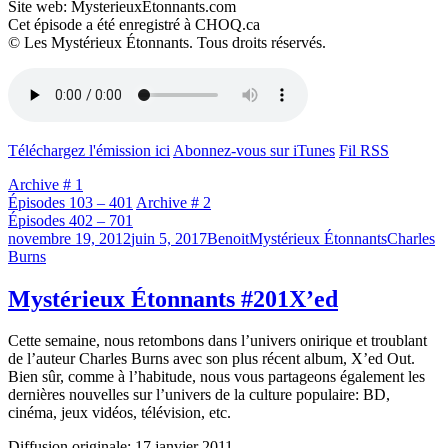
Site web: MysterieuxEtonnants.com
Cet épisode a été enregistré à CHOQ.ca
© Les Mystérieux Étonnants. Tous droits réservés.
Téléchargez l'émission ici
Abonnez-vous sur iTunes
Fil RSS
Archive # 1
Épisodes 103 – 401
Archive # 2
Épisodes 402 – 701
Publié
Catégories
Étiquettes
novembre 19, 2012
juin 5, 2017
Benoit
Mystérieux Étonnants
Charles
le
Burns
Mystérieux Étonnants #201
X’ed
Cette semaine, nous retombons dans l’univers onirique et troublant
de l’auteur Charles Burns avec son plus récent album, X’ed Out.
Bien sûr, comme à l’habitude, nous vous partageons également les
dernières nouvelles sur l’univers de la culture populaire: BD,
cinéma, jeux vidéos, télévision, etc.
Diffusion originale: 17 janvier 2011