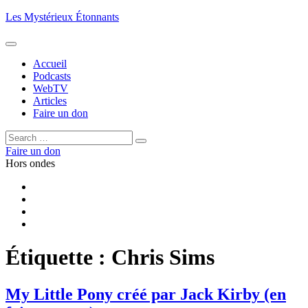
Aller
Les Mystérieux Étonnants
au
contenu
principal
Accueil
Podcasts
WebTV
Articles
Faire un don
Rechercher :
Rechercher
Faire un don
Hors ondes
Facebook
YouTube
iTunes
RSS
Étiquette :
Chris Sims
My Little Pony créé par Jack Kirby (en