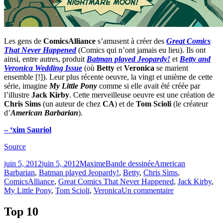
Les gens de
ComicsAlliance
s’amusent à créer des
Great Comics
That Never Happened
(Comics qui n’ont jamais eu lieu). Ils ont
ainsi, entre autres, produit
Batman played Jeopardy!
et
Betty and
Veronica Wedding Issue
(où
Betty
et
Veronica
se marient
ensemble [!]). Leur plus récente oeuvre, la vingt et unième de cette
série, imagine
My Little Pony
comme si elle avait été créée par
l’illustre
Jack Kirby
. Cette merveilleuse oeuvre est une création de
Chris Sims
(un auteur de chez
CA
) et de
Tom Scioli
(le créateur
d’
American Barbarian
).
– ‘xim Sauriol
Source
Publié
Catégories
Étiquettes
juin 5, 2012
juin 5, 2012
Maxime
Bande dessinée
American
le
Barbarian
,
Batman played Jeopardy!
,
Betty
,
Chris Sims
,
ComicsAlliance
,
Great Comics That Never Happened
,
Jack Kirby
,
sur
My Little Pony
,
Tom Scioli
,
Veronica
Un commentaire
My
Little
Top 10
Pony