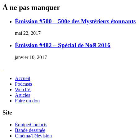
créé
À ne pas manquer
par
Jack
Kirby
Émission #500 – 500e des Mystérieux étonnants
(en
fait
mai 22, 2017
presque)
Émission #482 – Spécial de Noël 2016
janvier 10, 2017
Accueil
Podcasts
WebTV
Articles
Faire un don
Site
Équipe/Contacts
Bande dessinée
Cinéma/Télévision