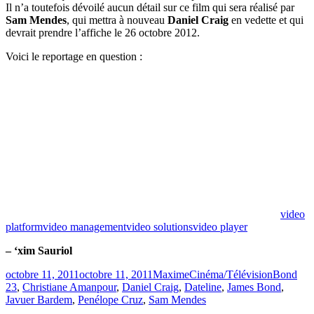
Il n’a toutefois dévoilé aucun détail sur ce film qui sera réalisé par
Sam Mendes
, qui mettra à nouveau
Daniel Craig
en vedette et qui
devrait prendre l’affiche le 26 octobre 2012.
Voici le reportage en question :
video
platform
video management
video solutions
video player
– ‘xim Sauriol
Publié
Catégories
Étiquette
octobre 11, 2011
octobre 11, 2011
Maxime
Cinéma/Télévision
Bond
le
23
,
Christiane Amanpour
,
Daniel Craig
,
Dateline
,
James Bond
,
Javuer Bardem
,
Penélope Cruz
,
Sam Mendes