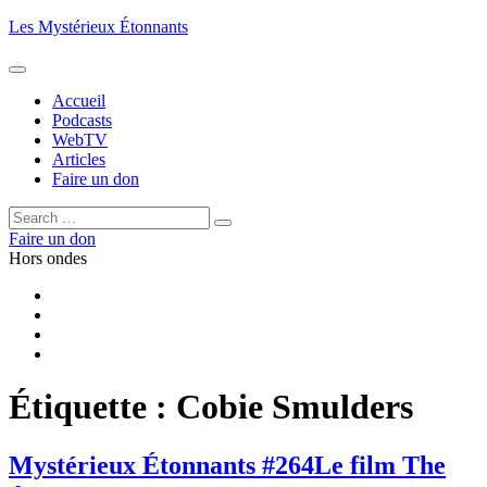
Aller
Les Mystérieux Étonnants
au
contenu
principal
Accueil
Podcasts
WebTV
Articles
Faire un don
Rechercher :
Rechercher
Faire un don
Hors ondes
Facebook
YouTube
iTunes
RSS
Étiquette :
Cobie Smulders
Mystérieux Étonnants #264
Le film The