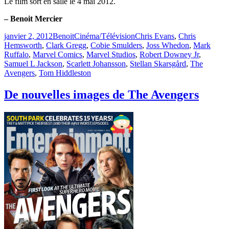
Le film sort en salle le 4 mai 2012.
– Benoit Mercier
Publié
Catégories
Étiquettes
janvier 2, 2012
Benoit
Cinéma/Télévision
Chris Evans
,
Chris
le
Hemsworth
,
Clark Gregg
,
Cobie Smulders
,
Joss Whedon
,
Mark
Ruffalo
,
Marvel Comics
,
Marvel Studios
,
Robert Downey Jr
,
Samuel L Jackson
,
Scarlett Johansson
,
Stellan Skarsgård
,
The
Avengers
,
Tom Hiddleston
De nouvelles images de The Avengers