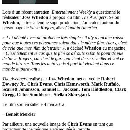
Lors d’un récent entretien,
Entertainment Weekly
a questionné le
réalisateur
Joss Whedon
à propos du film
The Avengers
. Selon
Whedon
, la très attendue superproduction s’articulera autour du
personnage de
Steve Rogers
, alias
Captain America
.
« J’ai débuté avec un problème très simple : il n’y a aucune raison
pour que toutes ces personnes soient dans le même film. Alors, c’est
de cela que mon film doit traiter »,
a déclaré
Whedon
au magazine.
« C’est tellement le cas que le film se déroule selon le point de vue
de Steve Rogers, car il est le gars qui vient de se réveiller et voit ce
monde bizarre. Tous les autres mis à part lui vivaient dans ce
monde auparavant ».
The Avengers
réalisé par
Joss Whedon
met en vedtte
Robert
Downey Jr., Chris Evans, Chris Hemsworth, Mark Ruffalo,
Scarlett Johansson, Samuel L. Jackson, Tom Hiddleston, Clark
Gregg, Cobie Smulders
et
Stellan Skarsgård.
Le film sort en salle le 4 mai 2012.
– Benoit Mercier
Par ailleurs, une nouvelle image de
Chris Evans
en tant que
protecteur de l’Amérique a été ajoutée à l’article.