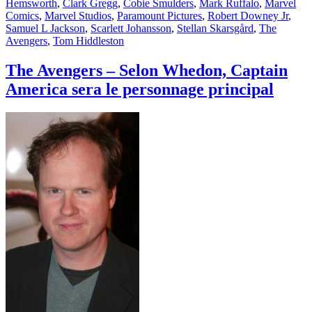
le
Hemsworth
,
Clark Gregg
,
Cobie Smulders
,
Mark Ruffalo
,
Marvel
Comics
,
Marvel Studios
,
Paramount Pictures
,
Robert Downey Jr
,
Samuel L Jackson
,
Scarlett Johansson
,
Stellan Skarsgård
,
The
Avengers
,
Tom Hiddleston
The Avengers – Selon Whedon, Captain
America sera le personnage principal