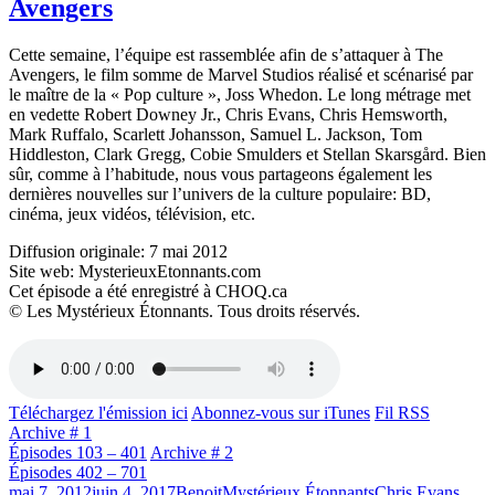
Avengers
Cette semaine, l’équipe est rassemblée afin de s’attaquer à The
Avengers, le film somme de Marvel Studios réalisé et scénarisé par
le maître de la « Pop culture », Joss Whedon. Le long métrage met
en vedette Robert Downey Jr., Chris Evans, Chris Hemsworth,
Mark Ruffalo, Scarlett Johansson, Samuel L. Jackson, Tom
Hiddleston, Clark Gregg, Cobie Smulders et Stellan Skarsgård. Bien
sûr, comme à l’habitude, nous vous partageons également les
dernières nouvelles sur l’univers de la culture populaire: BD,
cinéma, jeux vidéos, télévision, etc.
Diffusion originale: 7 mai 2012
Site web: MysterieuxEtonnants.com
Cet épisode a été enregistré à CHOQ.ca
© Les Mystérieux Étonnants. Tous droits réservés.
Téléchargez l'émission ici
Abonnez-vous sur iTunes
Fil RSS
Archive # 1
Épisodes 103 – 401
Archive # 2
Épisodes 402 – 701
Publié
Catégories
Étiquettes
mai 7, 2012
juin 4, 2017
Benoit
Mystérieux Étonnants
Chris Evans
,