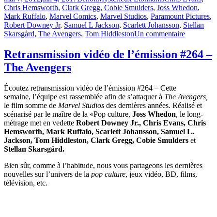
le
Chris Hemsworth
,
Clark Gregg
,
Cobie Smulders
,
Joss Whedon
,
Mark Ruffalo
,
Marvel Comics
,
Marvel Studios
,
Paramount Pictures
,
Robert Downey Jr
,
Samuel L Jackson
,
Scarlett Johansson
,
Stellan
sur
Skarsgård
,
The Avengers
,
Tom Hiddleston
Un commentaire
Émission
#264
Retransmission vidéo de l’émission #264 –
–
The Avengers
Le
film
The
Écoutez retransmission vidéo de l’émission #264 – Cette
Avengers
semaine, l’équipe est rassemblée afin de s’attaquer à
The Avengers,
le film somme de
Marvel Studios
des dernières années
.
Réalisé et
scénarisé par le maître de la «Pop culture,
Joss Whedon
, le long-
métrage met en vedette
Robert Downey Jr., Chris Evans, Chris
Hemsworth, Mark Ruffalo, Scarlett Johansson, Samuel L.
Jackson, Tom Hiddleston, Clark Gregg, Cobie Smulders
et
Stellan Skarsgård.
Bien sûr, comme à l’habitude, nous vous partageons les dernières
nouvelles sur l’univers de la
pop culture
, jeux vidéo, BD, films,
télévision, etc.