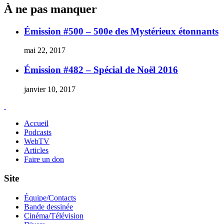
À ne pas manquer
Émission #500 – 500e des Mystérieux étonnants
mai 22, 2017
Émission #482 – Spécial de Noël 2016
janvier 10, 2017
Accueil
Podcasts
WebTV
Articles
Faire un don
Site
Équipe/Contacts
Bande dessinée
Cinéma/Télévision