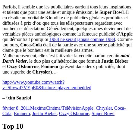
Parfois, il semble que les publicitaires gardent tous leurs inspirations
et talents que pour une seule et unique émission, le
Super Bowl
. Il
en résulte un véritable Klondike de publicités géniales produites et
diffusées à prix d’or, que tous les téléspectateurs regardent avec
bonheur et délectation. Généralement, quelques-unes deviennent de
véritables pièces anthologiques comme la fameuse publicité d’
Apple
qui démontrait pourquoi
1984 ne serait jamais comme 1984
. Comme
toujours,
Coca-Cola
était de la partie avec une superbe publicité qui
clame que le bonheur est la meilleure des armes.
Malheureusement, elle s’est fait voler la vedette par un certain
mini-
Darth Vader
, le duo plus qu’hétéroclite que formait
Justin Bieber
et
Ozzy Osbourne
,
Eminem
(présent dans deux publicités, dont
une superbe de
Chrysler
)…
http://www.youtube.com/watch?
v=Shvwd7VYpE0&feature=player_embedded
– ‘xim Sauriol
Publié
Catégories
Étiquettes
février 8, 2011
Maxime
Cinéma/Télévision
Apple
,
Chrysler
,
Coca-
le
Cola
,
Eminem
,
Justin Bieber
,
Ozzy Osbourne
,
Super Bowl
Top 10