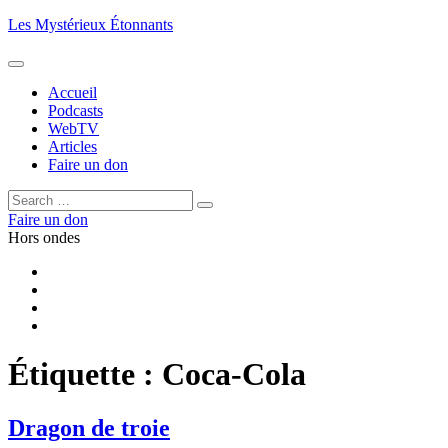
Aller
Les Mystérieux Étonnants
au
contenu
principal
Accueil
Podcasts
WebTV
Articles
Faire un don
Rechercher :
Rechercher
Faire un don
Hors ondes
Facebook
YouTube
iTunes
RSS
Étiquette :
Coca-Cola
Dragon de troie