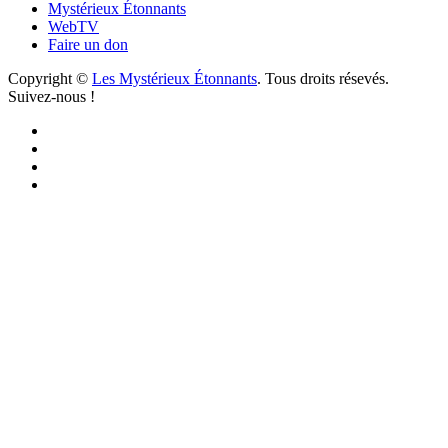
Mystérieux Étonnants
WebTV
Faire un don
Copyright ©
Les Mystérieux Étonnants
. Tous droits résevés.
Suivez-nous !
Facebook
YouTube
iTunes
RSS