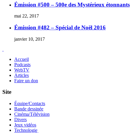
Émission #500 – 500e des Mystérieux étonnants
mai 22, 2017
Émission #482 – Spécial de Noël 2016
janvier 10, 2017
Accueil
Podcasts
WebTV
Articles
Faire un don
Site
Équipe/Contacts
Bande dessinée
Cinéma/Télévision
Divers
Jeux vidéos
Technologie