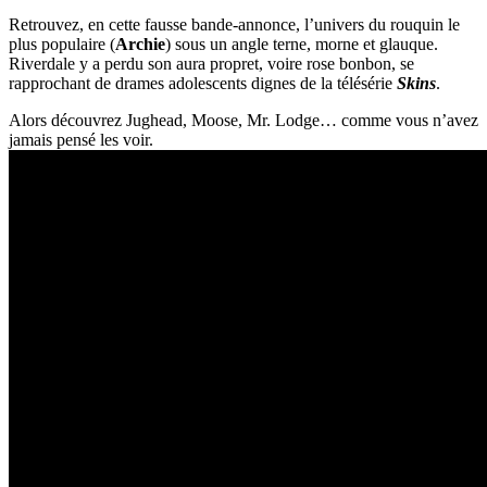
Retrouvez, en cette fausse bande-annonce, l’univers du rouquin le
plus populaire (
Archie
) sous un angle terne, morne et glauque.
Riverdale y a perdu son aura propret, voire rose bonbon, se
rapprochant de drames adolescents dignes de la télésérie
Skins
.
Alors découvrez Jughead, Moose, Mr. Lodge… comme vous n’avez
jamais pensé les voir.