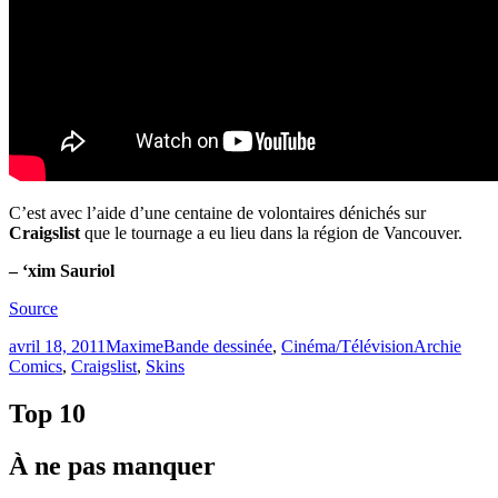
C’est avec l’aide d’une centaine de volontaires dénichés sur
Craigslist
que le tournage a eu lieu dans la région de Vancouver.
– ‘xim Sauriol
Source
Publié
Catégories
Étiquettes
avril 18, 2011
Maxime
Bande dessinée
,
Cinéma/Télévision
Archie
le
Comics
,
Craigslist
,
Skins
Top 10
À ne pas manquer