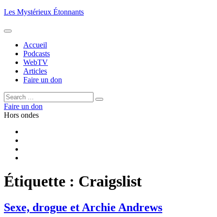
Aller
Les Mystérieux Étonnants
au
contenu
principal
Accueil
Podcasts
WebTV
Articles
Faire un don
Rechercher :
Rechercher
Faire un don
Hors ondes
Facebook
YouTube
iTunes
RSS
Étiquette :
Craigslist
Sexe, drogue et Archie Andrews