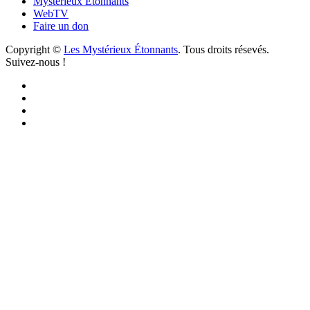
Mystérieux Étonnants
WebTV
Faire un don
Copyright ©
Les Mystérieux Étonnants
. Tous droits résevés.
Suivez-nous !
Facebook
YouTube
iTunes
RSS