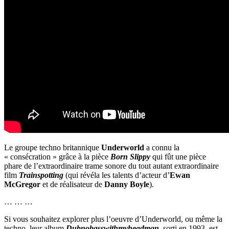
Le groupe techno britannique
Underworld
a connu la
« consécration » grâce à la pièce
Born Slippy
qui fût une pièce
phare de l’extraordinaire trame sonore du tout autant extraordinaire
film
Trainspotting
(qui révéla les talents d’acteur d’
Ewan
McGregor
et de réalisateur de
Danny Boyle
).
… … …
Si vous souhaitez explorer plus l’oeuvre d’Underworld, ou même la
techno, leur album
Dubnobasswithmyheadman
, sorti en 1993, est