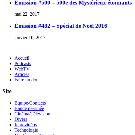
Émission #500 – 500e des Mystérieux étonnants
mai 22, 2017
Émission #482 – Spécial de Noël 2016
janvier 10, 2017
Accueil
Podcasts
WebTV
Articles
Faire un don
Site
Équipe/Contacts
Bande dessinée
Cinéma/Télévision
Divers
Jeux vidéos
Technologie