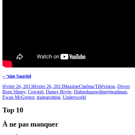
– ‘xim Sauriol
Publié
Catégories
Ét
février 26, 2013
février 26, 2013
Maxime
Cinéma/Télévision
,
Divers
le
Born Slippy
,
Cowgirl
,
Danny Boyle
,
Dubnobasswithmyheadman
,
Ewan McGregor
,
trainspotting
,
Underworld
Top 10
À ne pas manquer