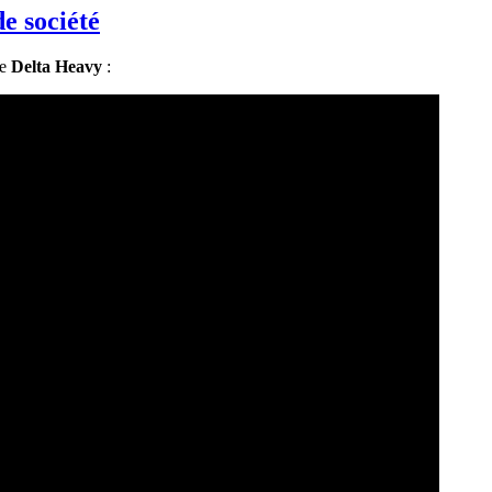
e société
e
Delta Heavy
: