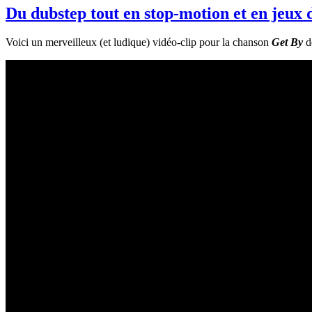
Du dubstep tout en stop-motion et en jeux d
Voici un merveilleux (et ludique) vidéo-clip pour la chanson
Get By
d