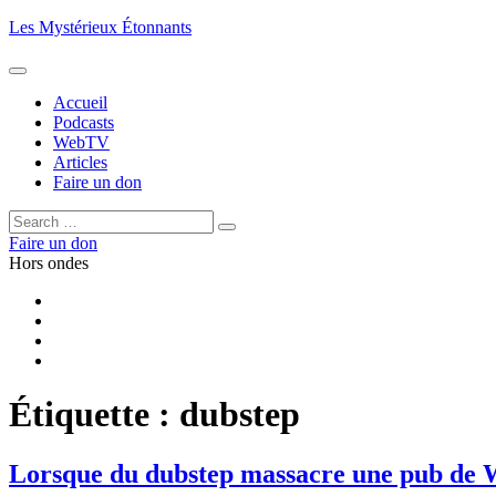
Aller
Les Mystérieux Étonnants
au
contenu
principal
Accueil
Podcasts
WebTV
Articles
Faire un don
Rechercher :
Rechercher
Faire un don
Hors ondes
Facebook
YouTube
iTunes
RSS
Étiquette :
dubstep
Lorsque du dubstep massacre une pub de 