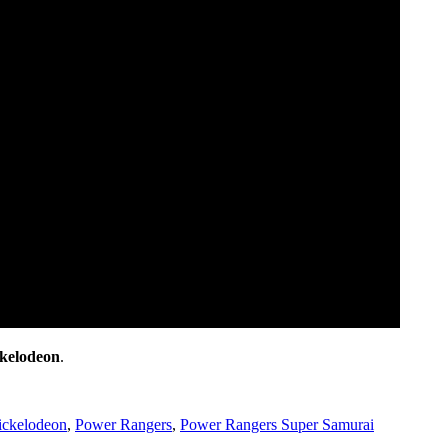
kelodeon
.
ickelodeon
,
Power Rangers
,
Power Rangers Super Samurai