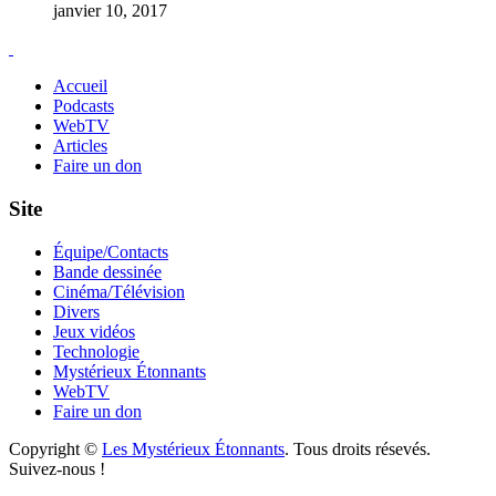
janvier 10, 2017
Accueil
Podcasts
WebTV
Articles
Faire un don
Site
Équipe/Contacts
Bande dessinée
Cinéma/Télévision
Divers
Jeux vidéos
Technologie
Mystérieux Étonnants
WebTV
Faire un don
Copyright ©
Les Mystérieux Étonnants
. Tous droits résevés.
Suivez-nous !