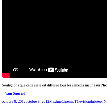
Soulignons que cette série est diffusée tous les samedis matins sur
Nic
– ‘xim Sauriol
Publié
Catégories
Étiquettes
octobre 8, 2012
octobre 8, 2012
Maxime
Cinéma/Télévision
dubstep
,
N
le