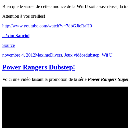
Bien que le visuel de cette annonce de la
Wii U
soit assez réussi, la t
Attention à vos oreilles!
http://www.youtube.com/watch?v=7dbGJieRaH0
– ‘xim Sauriol
Source
Publié
Catégories
Étiquettes
novembre 4, 2012
Maxime
Divers
,
Jeux vidéos
dubstep
,
Wii U
le
Power Rangers Dubstep!
Voici une vidéo faisant la promotion de la série
Power Rangers Supe