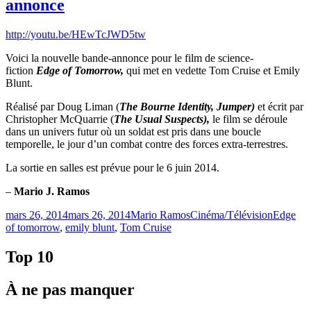
annonce
http://youtu.be/HEwTcJWD5tw
Voici la nouvelle bande-annonce pour le film de science-
fiction
Edge of Tomorrow,
qui met en vedette Tom Cruise et Emily
Blunt.
Réalisé par Doug Liman (
The Bourne Identity, Jumper)
et écrit par
Christopher McQuarrie (
The Usual Suspects),
le film se déroule
dans un univers futur où un soldat est pris dans une boucle
temporelle, le jour d’un combat contre des forces extra-terrestres.
La sortie en salles est prévue pour le 6 juin 2014.
–
Mario J. Ramos
Publié
Catégories
Étiquette
mars 26, 2014
mars 26, 2014
Mario Ramos
Cinéma/Télévision
Edge
le
of tomorrow
,
emily blunt
,
Tom Cruise
Top 10
À ne pas manquer