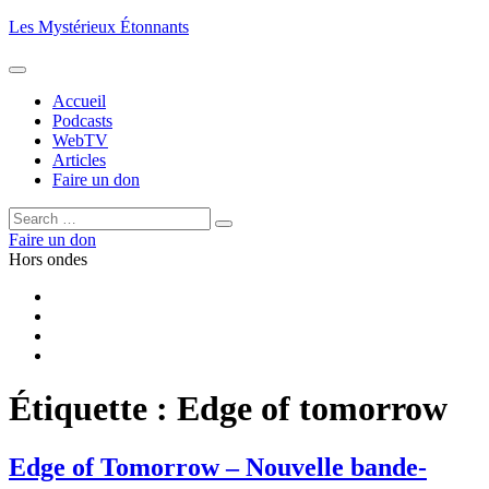
Aller
Les Mystérieux Étonnants
au
contenu
principal
Accueil
Podcasts
WebTV
Articles
Faire un don
Rechercher :
Rechercher
Faire un don
Hors ondes
Facebook
YouTube
iTunes
RSS
Étiquette :
Edge of tomorrow
Edge of Tomorrow – Nouvelle bande-