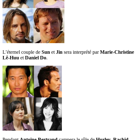
L’éternel couple de
Sun
et
Jin
sera interprété par
Marie-Christine
Lê-Huu
et
Daniel Do
.
Pendant
Antoine Bertrand
campera le rôle de
Hurley
,
Rachid