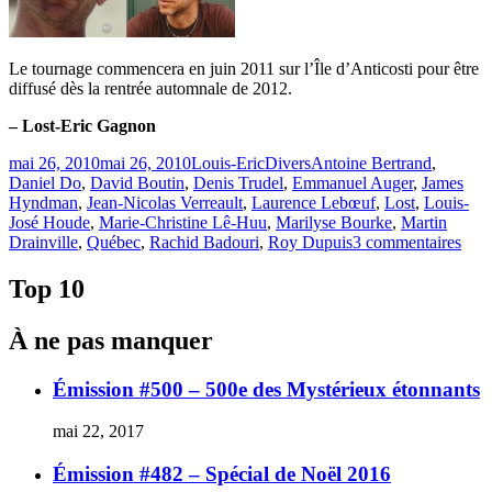
Le tournage commencera en juin 2011 sur l’Île d’Anticosti pour être
diffusé dès la rentrée automnale de 2012.
– Lost-Eric Gagnon
Publié
Catégories
Étiquettes
mai 26, 2010
mai 26, 2010
Louis-Eric
Divers
Antoine Bertrand
,
le
Daniel Do
,
David Boutin
,
Denis Trudel
,
Emmanuel Auger
,
James
Hyndman
,
Jean-Nicolas Verreault
,
Laurence Lebœuf
,
Lost
,
Louis-
José Houde
,
Marie-Christine Lê-Huu
,
Marilyse Bourke
,
Martin
sur
Drainville
,
Québec
,
Rachid Badouri
,
Roy Dupuis
3 commentaires
Si
LO
Top 10
était
québ
À ne pas manquer
Émission #500 – 500e des Mystérieux étonnants
mai 22, 2017
Émission #482 – Spécial de Noël 2016