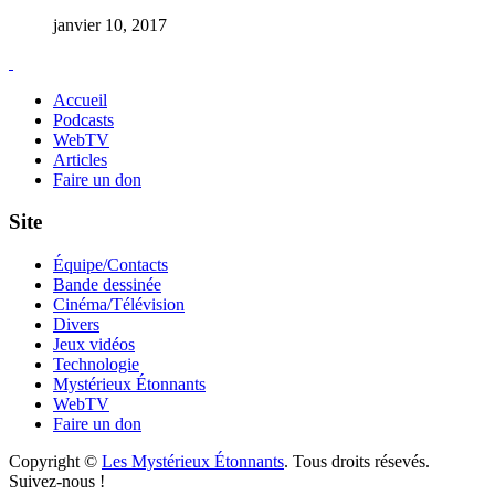
janvier 10, 2017
Accueil
Podcasts
WebTV
Articles
Faire un don
Site
Équipe/Contacts
Bande dessinée
Cinéma/Télévision
Divers
Jeux vidéos
Technologie
Mystérieux Étonnants
WebTV
Faire un don
Copyright ©
Les Mystérieux Étonnants
. Tous droits résevés.
Suivez-nous !