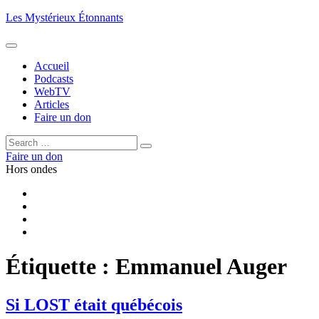
Aller
Les Mystérieux Étonnants
au
contenu
principal
Accueil
Podcasts
WebTV
Articles
Faire un don
Rechercher :
Rechercher
Faire un don
Hors ondes
Facebook
YouTube
iTunes
RSS
Étiquette :
Emmanuel Auger
Si LOST était québécois