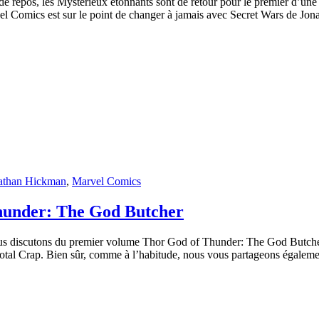
repos, les Mystérieux étonnants sont de retour pour le premier d’une sé
vel Comics est sur le point de changer à jamais avec Secret Wars de Jo
athan Hickman
,
Marvel Comics
hunder: The God Butcher
nous discutons du premier volume Thor God of Thunder: The God Butcher
otal Crap. Bien sûr, comme à l’habitude, nous vous partageons également