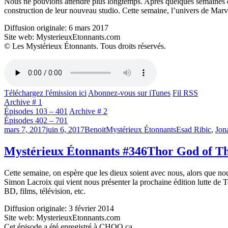
Nous ne pouvions attendre plus longtemps. Après quelques semaines de 
construction de leur nouveau studio. Cette semaine, l’univers de Mar
Diffusion originale: 6 mars 2017
Site web: MysterieuxEtonnants.com
© Les Mystérieux Étonnants. Tous droits réservés.
Téléchargez l'émission ici
Abonnez-vous sur iTunes
Fil RSS
Archive # 1
Épisodes 103 – 401
Archive # 2
Épisodes 402 – 701
Publié
Catégories
Étiquettes
mars 7, 2017
juin 6, 2017
Benoit
Mystérieux Étonnants
Esad Ribic
,
Jon
le
Mystérieux Étonnants #346
Thor God of T
Cette semaine, on espère que les dieux soient avec nous, alors que 
Simon Lacroix qui vient nous présenter la prochaine édition lutte de T
BD, films, télévision, etc.
Diffusion originale: 3 février 2014
Site web: MysterieuxEtonnants.com
Cet épisode a été enregistré à CHOQ.ca