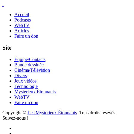
Accueil
Podcasts
WebTV
Articles
Faire un don
Site
Équipe/Contacts
Bande dessinée
Cinéma/Télévision
Divers
Jeux vidéos
Technologie
Mystérieux Étonnants
WebTV
Faire un don
Copyright ©
Les Mystérieux Étonnants
. Tous droits résevés.
Suivez-nous !
Facebook
YouTube