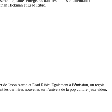
rie d’épisodes enregistrés dans les limbes en attendant la
nathan Hickman et Esad Ribic.
 de Jason Aaron et Esad Ribic. Également à l’émission, on reçoit
 les dernières nouvelles sur l’univers de la pop culture, jeux vidéo,