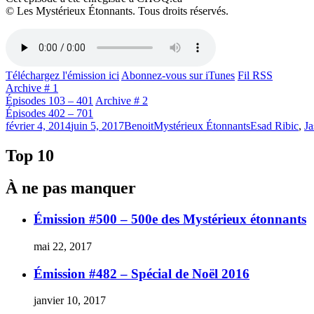
© Les Mystérieux Étonnants. Tous droits réservés.
Téléchargez l'émission ici
Abonnez-vous sur iTunes
Fil RSS
Archive # 1
Épisodes 103 – 401
Archive # 2
Épisodes 402 – 701
Publié
Catégories
Étiquettes
février 4, 2014
juin 5, 2017
Benoit
Mystérieux Étonnants
Esad Ribic
,
J
le
Top 10
À ne pas manquer
Émission #500 – 500e des Mystérieux étonnants
mai 22, 2017
Émission #482 – Spécial de Noël 2016
janvier 10, 2017