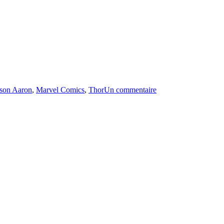
sur
ason Aaron
,
Marvel Comics
,
Thor
Un commentaire
Émission
#346
–
Thor
God
of
Thunder:
The
God
Butcher