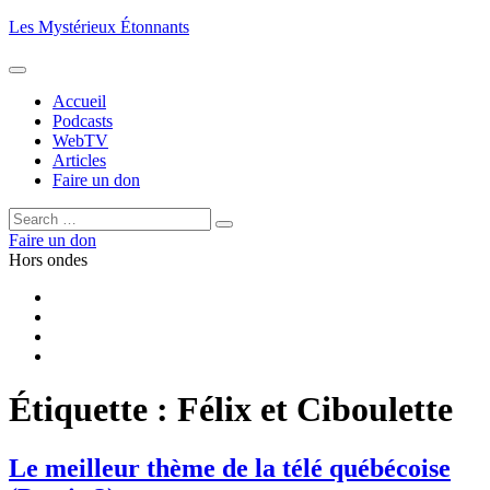
Aller
Les Mystérieux Étonnants
au
contenu
principal
Accueil
Podcasts
WebTV
Articles
Faire un don
Rechercher :
Rechercher
Faire un don
Hors ondes
Facebook
YouTube
iTunes
RSS
Étiquette :
Félix et Ciboulette
Le meilleur thème de la télé québécoise