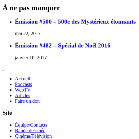
de
À ne pas manquer
la
télé
québ
Émission #500 – 500e des Mystérieux étonnants
(Part
3)
mai 22, 2017
Émission #482 – Spécial de Noël 2016
janvier 10, 2017
Accueil
Podcasts
WebTV
Articles
Faire un don
Site
Équipe/Contacts
Bande dessinée
Cinéma/Télévision