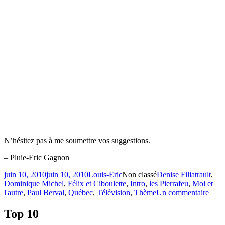
N’hésitez pas à me soumettre vos suggestions.
– Pluie-Eric Gagnon
Publié
Catégories
Étiquettes
juin 10, 2010
juin 10, 2010
Louis-Eric
Non classé
Denise Filiatrault
,
le
Dominique Michel
,
Félix et Ciboulette
,
Intro
,
les Pierrafeu
,
Moi et
sur
l'autre
,
Paul Berval
,
Québec
,
Télévision
,
Thème
Un commentaire
Le
meill
Top 10
thèm