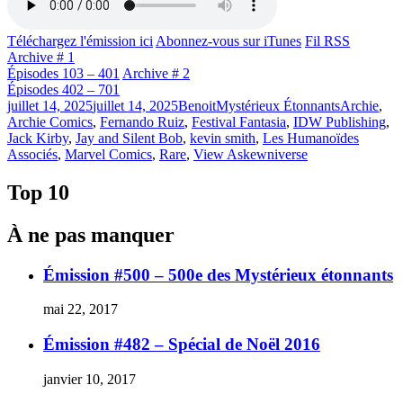
Téléchargez l'émission ici
Abonnez-vous sur iTunes
Fil RSS
Archive # 1
Épisodes 103 – 401
Archive # 2
Épisodes 402 – 701
Publié
Catégories
Étiquettes
juillet 14, 2025
juillet 14, 2025
Benoit
Mystérieux Étonnants
Archie
,
le
Archie Comics
,
Fernando Ruiz
,
Festival Fantasia
,
IDW Publishing
,
Jack Kirby
,
Jay and Silent Bob
,
kevin smith
,
Les Humanoïdes
Associés
,
Marvel Comics
,
Rare
,
View Askewniverse
Top 10
À ne pas manquer
Émission #500 – 500e des Mystérieux étonnants
mai 22, 2017
Émission #482 – Spécial de Noël 2016
janvier 10, 2017