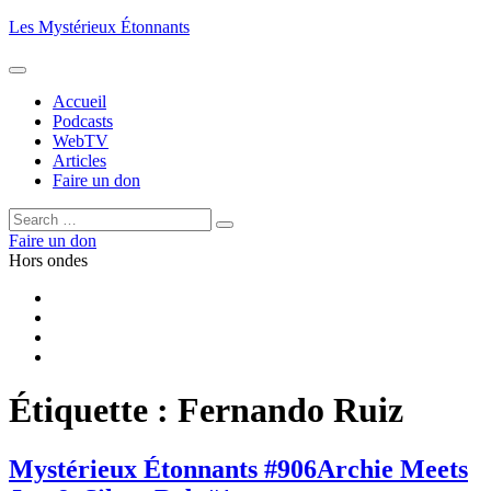
Aller
Les Mystérieux Étonnants
au
contenu
principal
Accueil
Podcasts
WebTV
Articles
Faire un don
Rechercher :
Rechercher
Faire un don
Hors ondes
Facebook
YouTube
iTunes
RSS
Étiquette :
Fernando Ruiz
Mystérieux Étonnants #906
Archie Meets