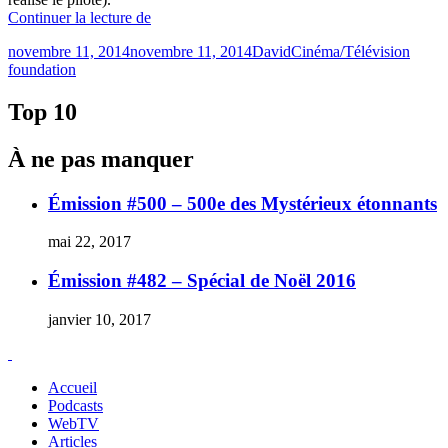
« Foundation
Continuer la lecture de
–
Publié
Catégories
Étique
novembre 11, 2014
novembre 11, 2014
David
Cinéma/Télévision
Jonathan
le
foundation
Nolan
et
HBO
Top 10
adapteront
la
À ne pas manquer
trilogie
d’Isaac
Asimov &rquo;
Émission #500 – 500e des Mystérieux étonnants
mai 22, 2017
Émission #482 – Spécial de Noël 2016
janvier 10, 2017
Accueil
Podcasts
WebTV
Articles