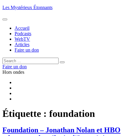
Aller
Les Mystérieux Étonnants
au
contenu
principal
Accueil
Podcasts
WebTV
Articles
Faire un don
Rechercher :
Rechercher
Faire un don
Hors ondes
Facebook
YouTube
iTunes
RSS
Étiquette :
foundation
Foundation – Jonathan Nolan et HBO