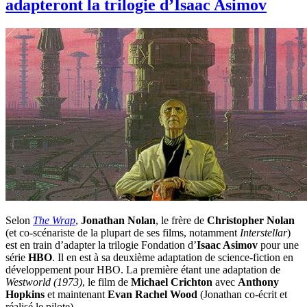
adapteront la trilogie d’Isaac Asimov
Selon
The Wrap
,
Jonathan Nolan
, le frère de
Christopher Nolan
(et co-scénariste de la plupart de ses films, notamment
Interstellar
)
est en train d’adapter la trilogie Fondation d’
Isaac Asimov
pour une
série
HBO
. Il en est à sa deuxième adaptation de science-fiction en
développement pour HBO. La première étant une adaptation de
Westworld (1973)
, le film de
Michael Crichton
avec
Anthony
Hopkins
et maintenant
Evan Rachel Wood
(Jonathan co-écrit et
réalisé le pilote).