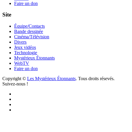
Faire un don
Site
Équipe/Contacts
Bande dessinée
Cinéma/Télévision
Divers
Jeux vidéos
Technologie
Mystérieux Étonnants
WebTV
Faire un don
Copyright ©
Les Mystérieux Étonnants
. Tous droits résevés.
Suivez-nous !
Facebook
YouTube
iTunes
RSS