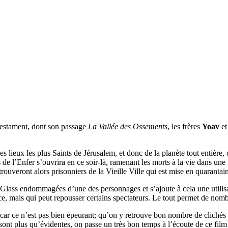
 Testament, dont son passage
La Vallée des Ossements
, les frères
Yoav
e
lieux les plus Saints de Jérusalem, et donc de la planète tout entière, o
e l’Enfer s’ouvrira en ce soir-là, ramenant les morts à la vie dans un
uveront alors prisonniers de la Vieille Ville qui est mise en quarantaine
 Glass endommagées d’une des personnages et s’ajoute à cela une utilisa
ce, mais qui peut repousser certains spectateurs. Le tout permet de no
, car ce n’est pas bien épeurant; qu’on y retrouve bon nombre de cliché
sont plus qu’évidentes, on passe un très bon temps à l’écoute de ce film