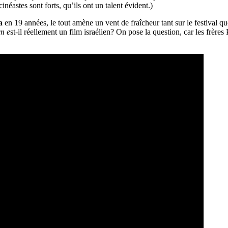
néastes sont forts, qu’ils ont un talent évident.)
a
en 19 années, le tout amène un vent de fraîcheur tant sur le festival q
m e
st-il réellement un film israélien? On pose la question, car les frères