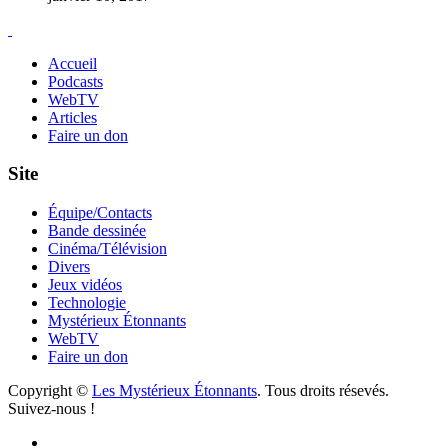
Accueil
Podcasts
WebTV
Articles
Faire un don
Site
Équipe/Contacts
Bande dessinée
Cinéma/Télévision
Divers
Jeux vidéos
Technologie
Mystérieux Étonnants
WebTV
Faire un don
Copyright ©
Les Mystérieux Étonnants
. Tous droits résevés.
Suivez-nous !
Facebook