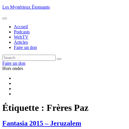
Aller
Les Mystérieux Étonnants
au
contenu
principal
Accueil
Podcasts
WebTV
Articles
Faire un don
Rechercher :
Rechercher
Faire un don
Hors ondes
Facebook
YouTube
iTunes
RSS
Étiquette :
Frères Paz
Fantasia 2015 – Jeruzalem