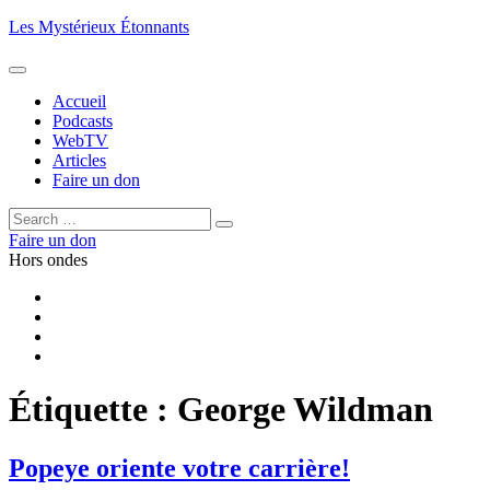
Aller
Les Mystérieux Étonnants
au
contenu
principal
Accueil
Podcasts
WebTV
Articles
Faire un don
Rechercher :
Rechercher
Faire un don
Hors ondes
Facebook
YouTube
iTunes
RSS
Étiquette :
George Wildman
Popeye oriente votre carrière!