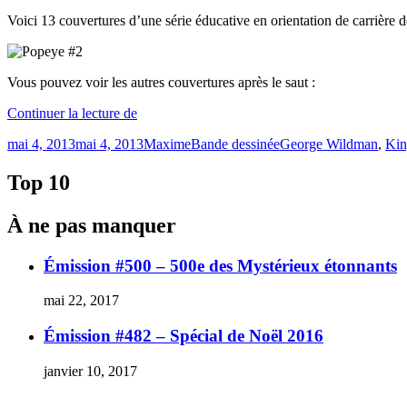
Voici 13 couvertures d’une série éducative en orientation de carrière 
Vous pouvez voir les autres couvertures après le saut :
« Popeye
Continuer la lecture de
oriente
Publié
Catégories
Étiquettes
mai 4, 2013
mai 4, 2013
Maxime
Bande dessinée
George Wildman
,
Kin
votre
le
carrière! &rquo;
Top 10
À ne pas manquer
Émission #500 – 500e des Mystérieux étonnants
mai 22, 2017
Émission #482 – Spécial de Noël 2016
janvier 10, 2017