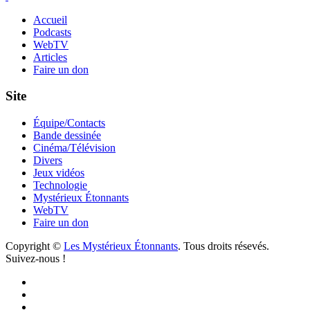
Accueil
Podcasts
WebTV
Articles
Faire un don
Site
Équipe/Contacts
Bande dessinée
Cinéma/Télévision
Divers
Jeux vidéos
Technologie
Mystérieux Étonnants
WebTV
Faire un don
Copyright ©
Les Mystérieux Étonnants
. Tous droits résevés.
Suivez-nous !
Facebook
YouTube
iTunes