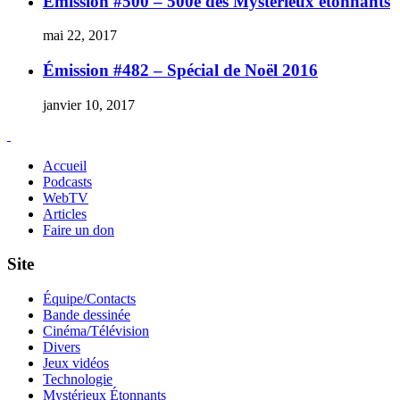
Émission #500 – 500e des Mystérieux étonnants
mai 22, 2017
Émission #482 – Spécial de Noël 2016
janvier 10, 2017
Accueil
Podcasts
WebTV
Articles
Faire un don
Site
Équipe/Contacts
Bande dessinée
Cinéma/Télévision
Divers
Jeux vidéos
Technologie
Mystérieux Étonnants