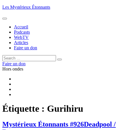
Aller
Les Mystérieux Étonnants
au
contenu
principal
Accueil
Podcasts
WebTV
Articles
Faire un don
Rechercher :
Rechercher
Faire un don
Hors ondes
Facebook
YouTube
iTunes
RSS
Étiquette :
Gurihiru
Mystérieux Étonnants #926
Deadpool /