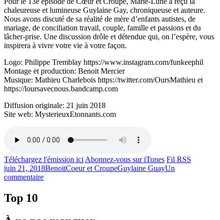
Pour le 13e épisode de Cœur et Croupe, Marie-Lune a reçu la
chaleureuse et lumineuse Guylaine Gay, chroniqueuse et auteure.
Nous avons discuté de sa réalité de mère d’enfants autistes, de
mariage, de conciliation travail, couple, famille et passions et du
lâcher-prise. Une discussion drôle et détendue qui, on l’espère, vous
inspirera à vivre votre vie à votre façon.
Logo: Philippe Tremblay https://www.instagram.com/funkeephil
Montage et production: Benoit Mercier
Musique: Mathieu Charlebois https://twitter.com/OursMathieu et
https://loursavecnous.bandcamp.com
Diffusion originale: 21 juin 2018
Site web: MysterieuxEtonnants.com
Téléchargez l'émission ici
Abonnez-vous sur iTunes
Fil RSS
Publié
Catégories
Étiquettes
juin 21, 2018
Benoit
Coeur et Croupe
Guylaine Guay
Un
le
sur
commentaire
Émission
#13
Top 10
–
Guylaine