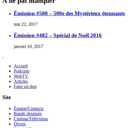
À ne pas manquer
Guay
Émission #500 – 500e des Mystérieux étonnants
mai 22, 2017
Émission #482 – Spécial de Noël 2016
janvier 10, 2017
Accueil
Podcasts
WebTV
Articles
Faire un don
Site
Équipe/Contacts
Bande dessinée
Cinéma/Télévision
Divers