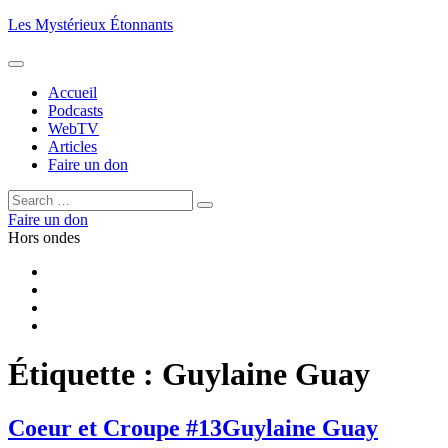
Aller
Les Mystérieux Étonnants
au
contenu
principal
Accueil
Podcasts
WebTV
Articles
Faire un don
Rechercher :
Rechercher
Faire un don
Hors ondes
Facebook
YouTube
iTunes
RSS
Étiquette :
Guylaine Guay
Coeur et Croupe #13
Guylaine Guay