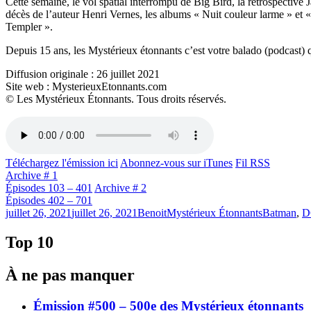
Cette semaine, le vol spatial interrompu de Big Bird, la rétrospectiv
décès de l’auteur Henri Vernes, les albums « Nuit couleur larme » et
Templer ».
Depuis 15 ans, les Mystérieux étonnants c’est votre balado (podcast) q
Diffusion originale : 26 juillet 2021
Site web : MysterieuxEtonnants.com
© Les Mystérieux Étonnants. Tous droits réservés.
Téléchargez l'émission ici
Abonnez-vous sur iTunes
Fil RSS
Archive # 1
Épisodes 103 – 401
Archive # 2
Épisodes 402 – 701
Publié
Catégories
Étiquettes
juillet 26, 2021
juillet 26, 2021
Benoit
Mystérieux Étonnants
Batman
,
D
le
Top 10
À ne pas manquer
Émission #500 – 500e des Mystérieux étonnants