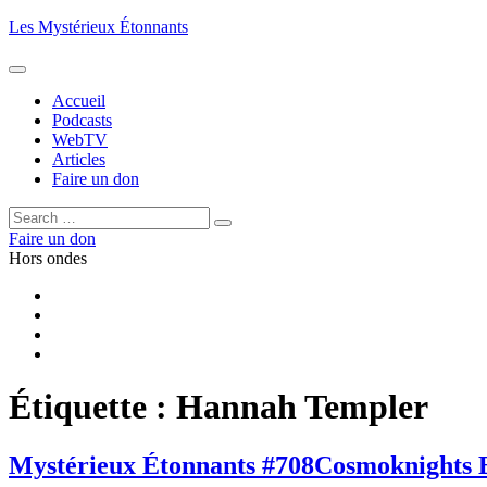
Aller
Les Mystérieux Étonnants
au
contenu
principal
Accueil
Podcasts
WebTV
Articles
Faire un don
Rechercher :
Rechercher
Faire un don
Hors ondes
Facebook
YouTube
iTunes
RSS
Étiquette :
Hannah Templer
Mystérieux Étonnants #708
Cosmoknights 