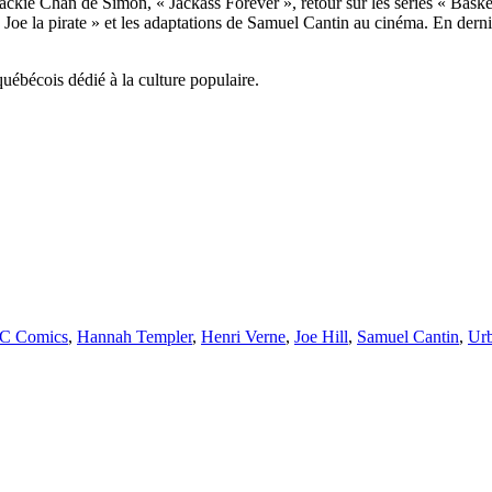
e Jackie Chan de Simon, « Jackass Forever », retour sur les séries « Ba
 « Joe la pirate » et les adaptations de Samuel Cantin au cinéma. En d
uébécois dédié à la culture populaire.
C Comics
,
Hannah Templer
,
Henri Verne
,
Joe Hill
,
Samuel Cantin
,
Ur