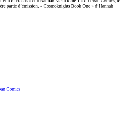
sket Full of Heads » et « Batman Metal tome 1 » d’Urban Comics, le
ernière partie d’émission, « Cosmoknights Book One » d’Hannah
ban Comics