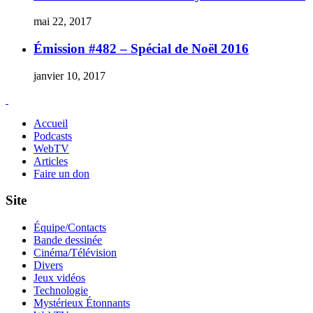
mai 22, 2017
Émission #482 – Spécial de Noël 2016
janvier 10, 2017
Accueil
Podcasts
WebTV
Articles
Faire un don
Site
Équipe/Contacts
Bande dessinée
Cinéma/Télévision
Divers
Jeux vidéos
Technologie
Mystérieux Étonnants