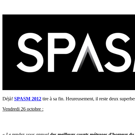
Déjà!
SPASM 2012
tire à sa fin. Heureusement, il reste deux superbe
Vendredi 26 octobre :
«
Le rendez-vous annuel
des meilleurs courts métrages d’horreur du