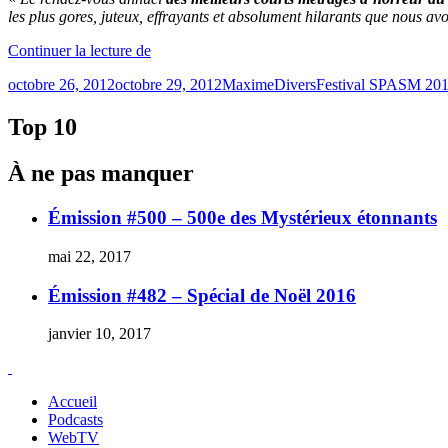
les plus gores, juteux, effrayants et absolument hilarants que nous avo
« SPASM
Continuer la lecture de
2012
Publié
Catégories
Étiquettes
octobre 26, 2012
octobre 29, 2012
Maxime
Divers
Festival SPASM 20
:
le
deux
derniers
Top 10
jours
des
À ne pas manquer
plus
enlevants &rquo;
Émission #500 – 500e des Mystérieux étonnants
mai 22, 2017
Émission #482 – Spécial de Noël 2016
janvier 10, 2017
Accueil
Podcasts
WebTV