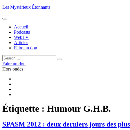
Aller
Les Mystérieux Étonnants
au
contenu
principal
Accueil
Podcasts
WebTV
Articles
Faire un don
Rechercher :
Rechercher
Faire un don
Hors ondes
Facebook
YouTube
iTunes
RSS
Étiquette :
Humour G.H.B.
SPASM 2012 : deux derniers jours des plus