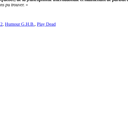
ns pu trouver.
»
12
,
Humour G.H.B.
,
Play Dead