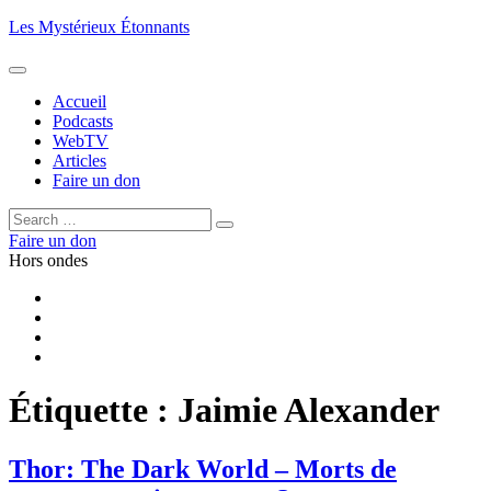
Aller
Les Mystérieux Étonnants
au
contenu
principal
Accueil
Podcasts
WebTV
Articles
Faire un don
Rechercher :
Rechercher
Faire un don
Hors ondes
Facebook
YouTube
iTunes
RSS
Étiquette :
Jaimie Alexander
Thor: The Dark World – Morts de