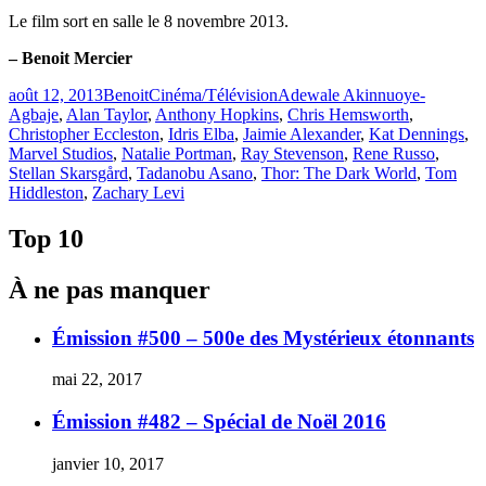
Le film sort en salle le 8 novembre 2013.
– Benoit Mercier
Publié
Catégories
Étiquettes
août 12, 2013
Benoit
Cinéma/Télévision
Adewale Akinnuoye-
le
Agbaje
,
Alan Taylor
,
Anthony Hopkins
,
Chris Hemsworth
,
Christopher Eccleston
,
Idris Elba
,
Jaimie Alexander
,
Kat Dennings
,
Marvel Studios
,
Natalie Portman
,
Ray Stevenson
,
Rene Russo
,
Stellan Skarsgård
,
Tadanobu Asano
,
Thor: The Dark World
,
Tom
Hiddleston
,
Zachary Levi
Top 10
À ne pas manquer
Émission #500 – 500e des Mystérieux étonnants
mai 22, 2017
Émission #482 – Spécial de Noël 2016
janvier 10, 2017