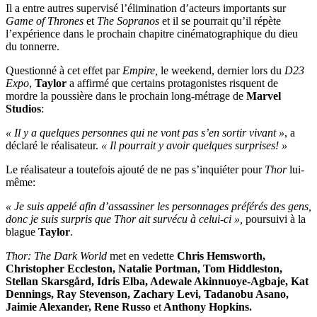
Il a entre autres supervisé l’élimination d’acteurs importants sur
Game of Thrones
et
The Sopranos
et il se pourrait qu’il répète
l’expérience dans le prochain chapitre cinématographique du dieu
du tonnerre.
Questionné à cet effet par
Empire,
le weekend, dernier lors du
D23
Expo
,
Taylor
a affirmé que certains protagonistes risquent de
mordre la poussière dans le prochain long-métrage de
Marvel
Studios
:
« Il y a quelques personnes qui ne vont pas s’en sortir vivant »
, a
déclaré le réalisateur.
« Il pourrait y avoir quelques surprises! »
Le réalisateur a toutefois ajouté de ne pas s’inquiéter pour
Thor
lui-
même:
« Je suis appelé afin d’assassiner les personnages préférés des gens,
donc je suis surpris que Thor ait survécu à celui-ci »,
poursuivi à la
blague
Taylor
.
Thor: The Dark World
met en vedette
Chris Hemsworth,
Christopher Eccleston, Natalie Portman, Tom Hiddleston,
Stellan Skarsgård, Idris Elba, Adewale Akinnuoye-Agbaje, Kat
Dennings, Ray Stevenson, Zachary Levi, Tadanobu Asano,
Jaimie Alexander, Rene Russo
et
Anthony Hopkins.