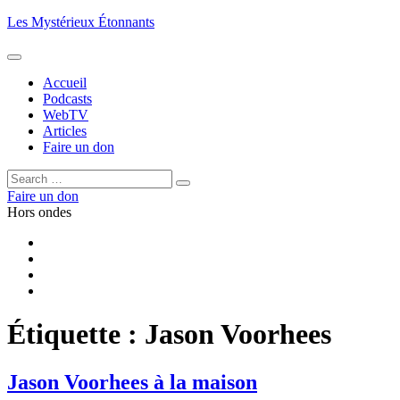
Aller
Les Mystérieux Étonnants
au
contenu
principal
Accueil
Podcasts
WebTV
Articles
Faire un don
Rechercher :
Rechercher
Faire un don
Hors ondes
Facebook
YouTube
iTunes
RSS
Étiquette :
Jason Voorhees
Jason Voorhees à la maison