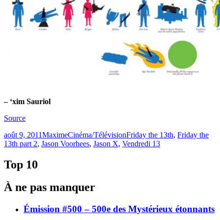
– ‘xim Sauriol
Source
Publié
Catégories
Étiquettes
août 9, 2011
Maxime
Cinéma/Télévision
Friday the 13th
,
Friday the
le
13th part 2
,
Jason Voorhees
,
Jason X
,
Vendredi 13
Top 10
À ne pas manquer
Émission #500 – 500e des Mystérieux étonnants