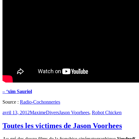
– ‘xim Sauriol
Source :
Radio-Cochonneries
Publié
Catégories
Étiquettes
avril 13, 2012
Maxime
Divers
Jason Voorhees
,
Robot Chicken
le
Toutes les victimes de Jason Voorhees
Au gré des douze films de la franchise cinématographique
Vendredi