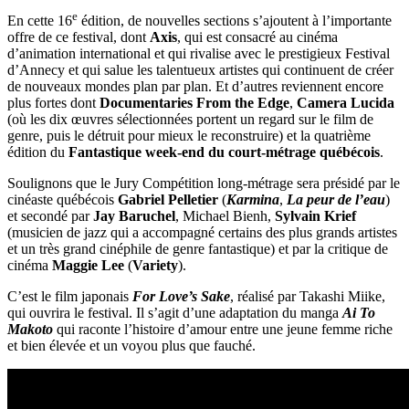
e
En cette 16
édition, de nouvelles sections s’ajoutent à l’importante
offre de ce festival, dont
Axis
, qui est consacré au cinéma
d’animation international et qui rivalise avec le prestigieux Festival
d’Annecy et qui salue les talentueux artistes qui continuent de créer
de nouveaux mondes plan par plan. Et d’autres reviennent encore
plus fortes dont
Documentaries From the Edge
,
Camera Lucida
(où les dix œuvres sélectionnées portent un regard sur le film de
genre, puis le détruit pour mieux le reconstruire) et la quatrième
édition du
Fantastique week-end du court-métrage québécois
.
Soulignons que le Jury Compétition long-métrage sera présidé par le
cinéaste québécois
Gabriel Pelletier
(
Karmina
,
La peur de l’eau
)
et secondé par
Jay Baruchel
, Michael Bienh,
Sylvain Krief
(musicien de jazz qui a accompagné certains des plus grands artistes
et un très grand cinéphile de genre fantastique) et par la critique de
cinéma
Maggie Lee
(
Variety
).
C’est le film japonais
For Love’s
Sake
, réalisé par Takashi Miike,
qui ouvrira le festival. Il s’agit d’une adaptation du manga
Ai
To
Ma
koto
qui raconte l’histoire d’amour entre une jeune femme riche
et bien élevée et un voyou plus que fauché.