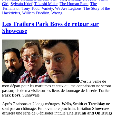
Girl
,
Sylvain Krief
,
Takashi Miike
,
The Human Race
,
The
Terminator
,
Tony Todd
,
Variety
,
We Are Legions: The Story of the
Hacktivists
,
William Friedkin
,
Wrong
Les Trailers Park Boys de retour sur
Showcase
C’est la veille de
mon départ pour les maritimes et ceux qui me connaissent ne seront
pas surpris de ma visite sur les lieux de tournage de la série
Trailer
Park Boys
, Sunnyvale.
Après 7 saisons et 2 longs métrages,
Wells, Smith
et
Tremblay
ne
sont pas au chômage. En novembre prochain, la station
Showcase
dffusera une série de 6 épisodes intitulé
The Drunk and On Drugs