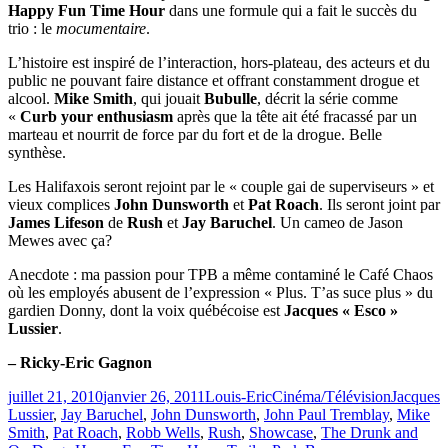
Happy Fun Time Hour
dans une formule qui a fait le succès du
trio : le
mocumentaire
.
L’histoire est inspiré de l’interaction, hors-plateau, des acteurs et du
public ne pouvant faire distance et offrant constamment drogue et
alcool.
Mike Smith
, qui jouait
Bubulle
, décrit la série comme
«
Curb your enthusiasm
après que la tête ait été fracassé par un
marteau et nourrit de force par du fort et de la drogue. Belle
synthèse.
Les Halifaxois seront rejoint par le « couple gai de superviseurs » et
vieux complices
John Dunsworth
et
Pat Roach
. Ils seront joint par
James Lifeson
de
Rush
et
Jay Baruchel
. Un cameo de Jason
Mewes avec ça?
Anecdote : ma passion pour TPB a même contaminé le Café Chaos
où les employés abusent de l’expression « Plus. T’as suce plus » du
gardien Donny, dont la voix québécoise est
Jacques « Esco »
Lussier
.
– Ricky-Eric Gagnon
Publié
Catégories
Étiquette
juillet 21, 2010
janvier 26, 2011
Louis-Eric
Cinéma/Télévision
Jacques
le
Lussier
,
Jay Baruchel
,
John Dunsworth
,
John Paul Tremblay
,
Mike
Smith
,
Pat Roach
,
Robb Wells
,
Rush
,
Showcase
,
The Drunk and