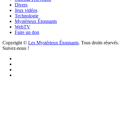
Divers
Jeux vidéos
Technologie
Mystérieux Étonnants
WebTV
Faire un don
Copyright ©
Les Mystérieux Étonnants
. Tous droits résevés.
Suivez-nous !
Facebook
YouTube
iTunes
RSS