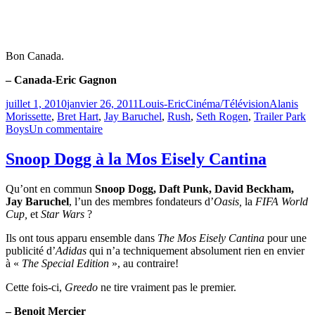
Bon Canada.
– Canada-Eric Gagnon
Publié
Catégories
Étiquettes
juillet 1, 2010
janvier 26, 2011
Louis-Eric
Cinéma/Télévision
Alanis
le
Morissette
,
Bret Hart
,
Jay Baruchel
,
Rush
,
Seth Rogen
,
Trailer Park
sur
Boys
Un commentaire
Pourquoi
aimer
Snoop Dogg à la Mos Eisely Cantina
le
Canada?
Qu’ont en commun
Snoop Dogg, Daft Punk, David Beckham,
Jay Baruchel
, l’un des membres fondateurs d’
Oasis,
la
FIFA World
Cup,
et
Star Wars
?
Ils ont tous apparu ensemble dans
The Mos Eisely Cantina
pour une
publicité d’
Adidas
qui n’a techniquement absolument rien en envier
à «
The Special Edition
», au contraire!
Cette fois-ci,
Greedo
ne tire vraiment pas le premier.
– Benoit Mercier