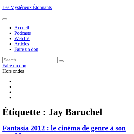
Aller
Les Mystérieux Étonnants
au
contenu
principal
Accueil
Podcasts
WebTV
Articles
Faire un don
Rechercher :
Rechercher
Faire un don
Hors ondes
Facebook
YouTube
iTunes
RSS
Étiquette :
Jay Baruchel
Fantasia 2012 : le cinéma de genre à son