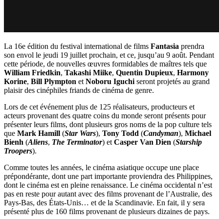
La 16e édition du festival international de films
Fantasia
prendra
son envol le jeudi 19 juillet prochain, et ce, jusqu’au 9 août. Pendant
cette période, de nouvelles œuvres formidables de maîtres tels que
William Friedkin
,
Takashi Miike
,
Quentin Dupieux
,
Harmony
Korine
,
Bill Plympton
et
Noboru Iguchi
seront projetés au grand
plaisir des cinéphiles friands de cinéma de genre.
Lors de cet événement plus de 125 réalisateurs, producteurs et
acteurs provenant des quatre coins du monde seront présents pour
présenter leurs films, dont plusieurs gros noms de la pop culture tels
que
Mark Hamill
(
Star Wars
),
Tony Todd
(
Candyman
),
Michael
Bienh
(
Aliens
,
The Terminator
) et
Casper Van Dien
(
Starship
Troopers
).
Comme toutes les années, le cinéma asiatique occupe une place
prépondérante, dont une part importante proviendra des Philippines,
dont le cinéma est en pleine renaissance. Le cinéma occidental n’est
pas en reste pour autant avec des films provenant de l’Australie, des
Pays-Bas, des États-Unis… et de la Scandinavie. En fait, il y sera
présenté plus de 160 films provenant de plusieurs dizaines de pays.