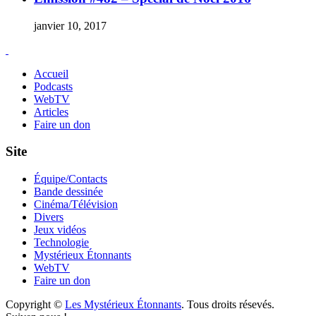
janvier 10, 2017
Accueil
Podcasts
WebTV
Articles
Faire un don
Site
Équipe/Contacts
Bande dessinée
Cinéma/Télévision
Divers
Jeux vidéos
Technologie
Mystérieux Étonnants
WebTV
Faire un don
Copyright ©
Les Mystérieux Étonnants
. Tous droits résevés.