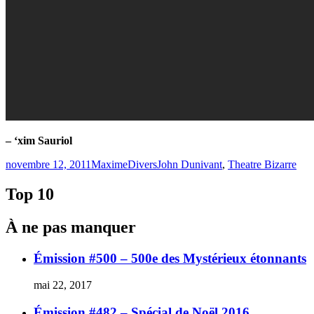
– ‘xim Sauriol
Publié
Catégories
Étiquettes
novembre 12, 2011
Maxime
Divers
John Dunivant
,
Theatre Bizarre
le
Top 10
À ne pas manquer
Émission #500 – 500e des Mystérieux étonnants
mai 22, 2017
Émission #482 – Spécial de Noël 2016