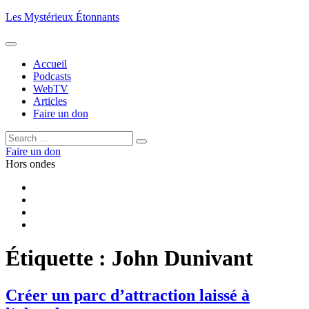
Aller
Les Mystérieux Étonnants
au
contenu
principal
Accueil
Podcasts
WebTV
Articles
Faire un don
Rechercher :
Rechercher
Faire un don
Hors ondes
Facebook
YouTube
iTunes
RSS
Étiquette :
John Dunivant
Créer un parc d’attraction laissé à