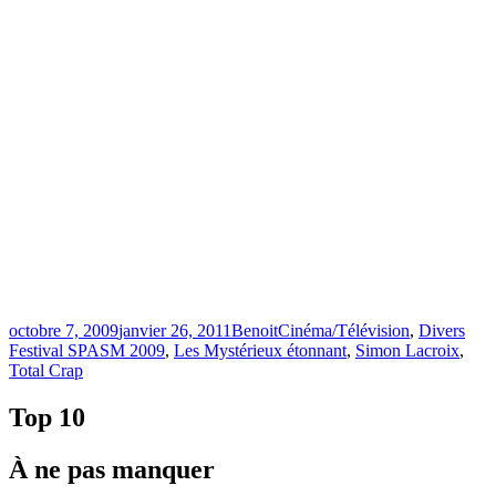
Publié
Catégories
Étiq
octobre 7, 2009
janvier 26, 2011
Benoit
Cinéma/Télévision
,
Divers
le
Festival SPASM 2009
,
Les Mystérieux étonnant
,
Simon Lacroix
,
Total Crap
Top 10
À ne pas manquer