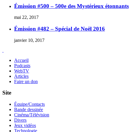
Émission #500 – 500e des Mystérieux étonnants
mai 22, 2017
Émission #482 – Spécial de Noël 2016
janvier 10, 2017
Accueil
Podcasts
WebTV
Articles
Faire un don
Site
Équipe/Contacts
Bande dessinée
Cinéma/Télévision
Divers
Jeux vidéos
Technologie