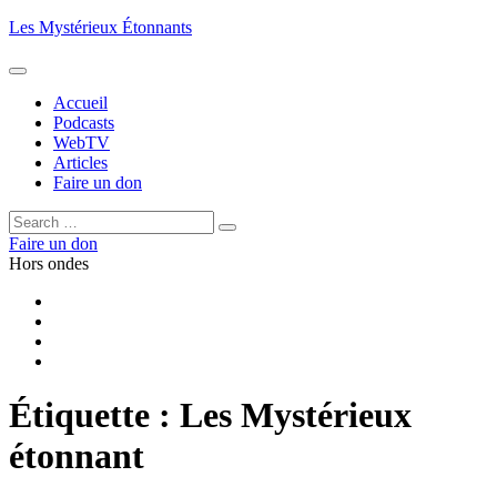
Aller
Les Mystérieux Étonnants
au
contenu
principal
Accueil
Podcasts
WebTV
Articles
Faire un don
Rechercher :
Rechercher
Faire un don
Hors ondes
Facebook
YouTube
iTunes
RSS
Étiquette :
Les Mystérieux
étonnant