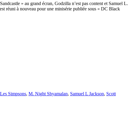
andcastle » au grand écran, Godzilla n’est pas content et Samuel L.
 est réuni à nouveau pour une minisérie publiée sous « DC Black
Les Simpsons
,
M. Night Shyamalan
,
Samuel L Jackson
,
Scott