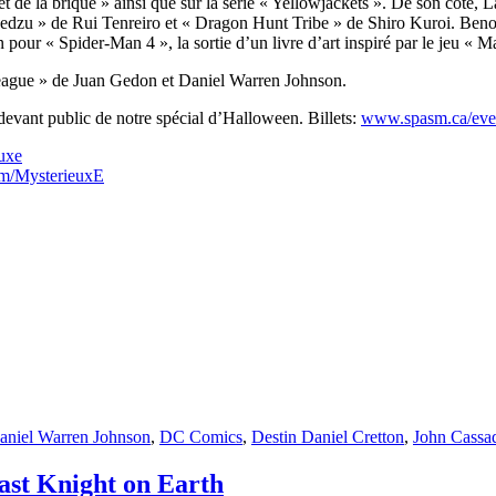
de la brique » ainsi que sur la série « Yellowjackets ». De son côté, L
e Nedzu » de Rui Tenreiro et « Dragon Hunt Tribe » de Shiro Kuroi. Benoit
 pour « Spider-Man 4 », la sortie d’un livre d’art inspiré par le jeu « Ma
 League » de Juan Gedon et Daniel Warren Johnson.
devant public de notre spécial d’Halloween. Billets:
www.spasm.ca/even
uxe
om/MysterieuxE
iquettes
aniel Warren Johnson
,
DC Comics
,
Destin Daniel Cretton
,
John Cassa
st Knight on Earth