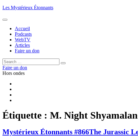
Aller
Les Mystérieux Étonnants
au
contenu
principal
Accueil
Podcasts
WebTV
Articles
Faire un don
Rechercher :
Rechercher
Faire un don
Hors ondes
Facebook
YouTube
iTunes
RSS
Étiquette :
M. Night Shyamalan
Mystérieux Étonnants #866
The Jurassic L