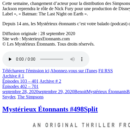
Cette semaine, changement d’acteur pour la distribution des Simpsons
Jackson reprendra le rôle de Nick Fury pour une production de Disney
Label », « Batman: The Last Night on Earth ».
Depuis 14 ans, les Mystérieux étonnants c’est votre balado (podcast) q
Diffusion originale : 28 septembre 2020
Site web : MysterieuxEtonnants.com
© Les Mystérieux Étonnants. Tous droits réservés.
Téléchargez l'émission ici
Abonnez-vous sur iTunes
Fil RSS
Archive # 1
Épisodes 103 – 401
Archive # 2
Épisodes 402 – 701
Publié
Catégories
Ét
septembre 28, 2020
septembre 29, 2020
Benoit
Mystérieux Étonnants
B
le
Snyder
,
The Simpsons
Mystérieux Étonnants #498
Split