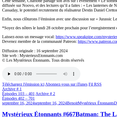
Cette semaine, Charlotte partage son avis sur l’événement « Le sommet 
diffusée sur Noovo, et des lectures qu’il a faites : « Les lanternes d
Cassaday, le potentiel recrutement du réalisateur Destin Daniel Cretton
Enfin, nous clôturons l’émission avec une discussion sur « Jurassic
*Soyez des nôtres le lundi 28 octobre prochain pour l’enregistrement 
Laissez-nous un message vocal:
https://www.speakpipe.com/mysterie
Devenez membre de la communauté Patreon:
https://www.patreon.c
Diffusion originale : 16 septembre 2024
Site web : MysterieuxEtonnants.com
© Les Mystérieux Étonnants. Tous droits réservés
Téléchargez l'émission ici
Abonnez-vous sur iTunes
Fil RSS
Archive # 1
Épisodes 103 – 401
Archive # 2
Épisodes 402 – 701
Publié
Catégories
Ét
septembre 16, 2024
septembre 16, 2024
Benoit
Mystérieux Étonnants
D
le
Mystérieux Étonnants #667
Batman: The La