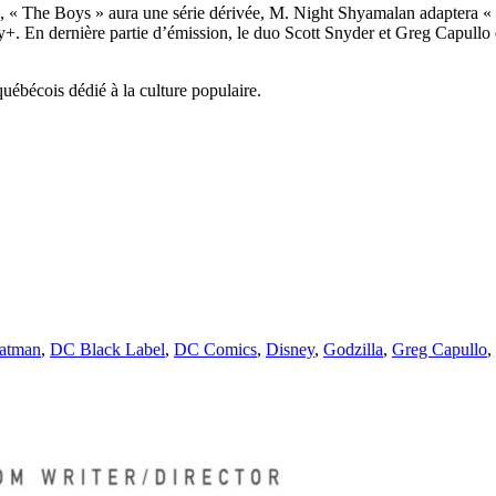
, « The Boys » aura une série dérivée, M. Night Shyamalan adaptera « S
+. En dernière partie d’émission, le duo Scott Snyder et Greg Capullo
uébécois dédié à la culture populaire.
iquettes
atman
,
DC Black Label
,
DC Comics
,
Disney
,
Godzilla
,
Greg Capullo
,