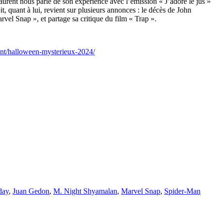
aurent nous parle de son expérience avec l’émission « J’adore le jus »
, quant à lui, revient sur plusieurs annonces : le décès de John
rvel Snap », et partage sa critique du film « Trap ».
t/halloween-mysterieux-2024/
day
,
Juan Gedon
,
M. Night Shyamalan
,
Marvel Snap
,
Spider-Man