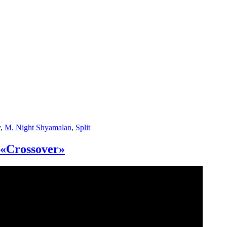
y
,
M. Night Shyamalan
,
Split
 «Crossover»