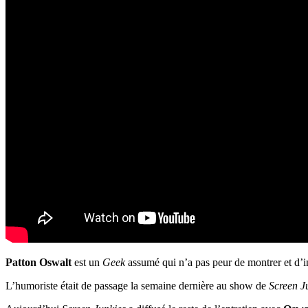
Patton Oswalt
est un
Geek
assumé qui n’a pas peur de montrer et d’i
L’humoriste était de passage la semaine dernière au show de
Screen J