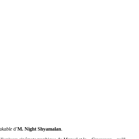
akable
d’
M. Night Shyamalan
.