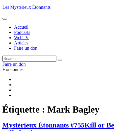
Aller
Les Mystérieux Étonnants
au
contenu
principal
Accueil
Podcasts
WebTV
Articles
Faire un don
Rechercher :
Rechercher
Faire un don
Hors ondes
Facebook
YouTube
iTunes
RSS
Étiquette :
Mark Bagley
Mystérieux Étonnants #755
Kill or Be