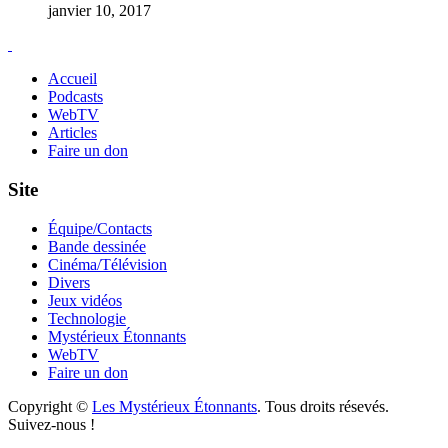
janvier 10, 2017
Accueil
Podcasts
WebTV
Articles
Faire un don
Site
Équipe/Contacts
Bande dessinée
Cinéma/Télévision
Divers
Jeux vidéos
Technologie
Mystérieux Étonnants
WebTV
Faire un don
Copyright ©
Les Mystérieux Étonnants
. Tous droits résevés.
Suivez-nous !