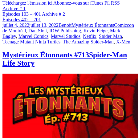
Téléchargez l'émission ici
Abonnez-vous sur iTunes
Fil RSS
Archive # 1
Épisodes 103 – 401
Archive # 2
Épisodes 402 – 701
Publié
Catégories
Étiquettes
juillet 4, 2022
juillet 13, 2022
Benoit
Mystérieux Étonnants
Comiccon
le
de Montréal
,
Dan Slott
,
IDW Publishing
,
Kevin Feige
,
Mark
Bagley
,
Marvel Comics
,
Marvel Studios
,
Netflix
,
Spider-Man
,
Teenage Mutant Ninja Turtles
,
The Amazing Spider-Man
,
X-Men
Mystérieux Étonnants #713
Spider-Man
Life Story