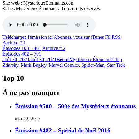
Site web : MysterieuxEtonnants.com
© Les Mystérieux Étonnants. Tous droits réservés.
Téléchargez l'émission ici
Abonnez-vous sur iTunes
Fil RSS
Archive # 1
Épisodes 103 – 401
Archive # 2
Épisodes 402 – 701
Publié
Catégories
Étiquettes
août 30, 2021
août 30, 2021
Benoit
Mystérieux Étonnants
Chip
le
Zdarsky
,
Mark Bagley
,
Marvel Comics
,
Spider-Man
,
Star Trek
Top 10
À ne pas manquer
Émission #500 – 500e des Mystérieux étonnants
mai 22, 2017
Émission #482 – Spécial de Noël 2016