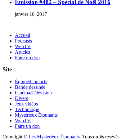
Émission #482 – Spécial de Noël 2016
janvier 10, 2017
Accueil
Podcasts
WebTV
Articles
Faire un don
Site
Équipe/Contacts
Bande dessinée
Cinéma/Télévision
Divers
Jeux vidéos
Technologie
Mystérieux Étonnants
WebTV
Faire un don
Copyright ©
Les Mystérieux Étonnants
. Tous droits résevés.