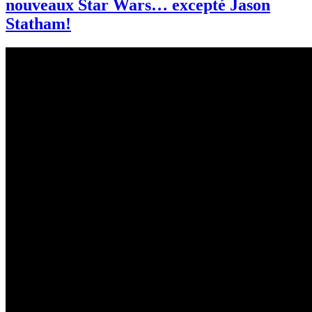
nouveaux Star Wars… excepté Jason
Statham!