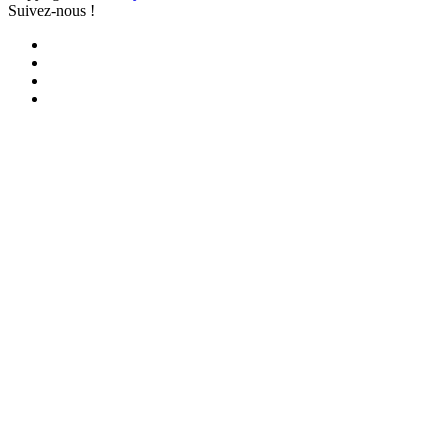
Suivez-nous !
Facebook
YouTube
iTunes
RSS