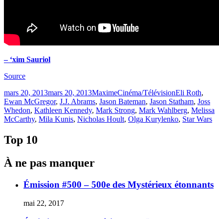
– ‘xim Sauriol
Source
Publié
Catégories
Étiquettes
mars 20, 2013
mars 20, 2013
Maxime
Cinéma/Télévision
Eli Roth
,
le
Ewan McGregor
,
J.J. Abrams
,
Jason Bateman
,
Jason Statham
,
Joss
Whedon
,
Kathleen Kennedy
,
Mark Strong
,
Mark Wahlberg
,
Melissa
McCarthy
,
Mila Kunis
,
Nicholas Hoult
,
Olga Kurylenko
,
Star Wars
Top 10
À ne pas manquer
Émission #500 – 500e des Mystérieux étonnants
mai 22, 2017