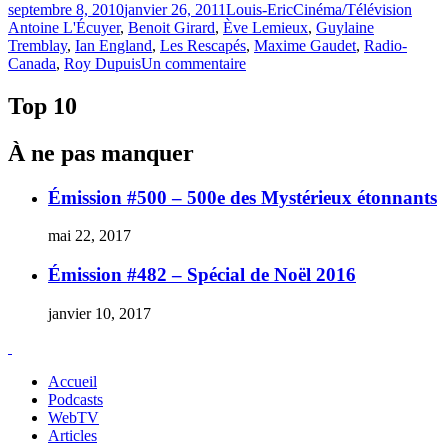
Publié
Catégories
Étiqu
septembre 8, 2010
janvier 26, 2011
Louis-Eric
Cinéma/Télévision
le
Antoine L'Écuyer
,
Benoit Girard
,
Ève Lemieux
,
Guylaine
Tremblay
,
Ian England
,
Les Rescapés
,
Maxime Gaudet
,
Radio-
sur
Canada
,
Roy Dupuis
Un commentaire
Les
Rescapés
Top 10
:
l’époque
À ne pas manquer
de
Jeunesse
d’aujourd’hui…
Émission #500 – 500e des Mystérieux étonnants
aujourd’hui.
mai 22, 2017
Émission #482 – Spécial de Noël 2016
janvier 10, 2017
Accueil
Podcasts
WebTV
Articles