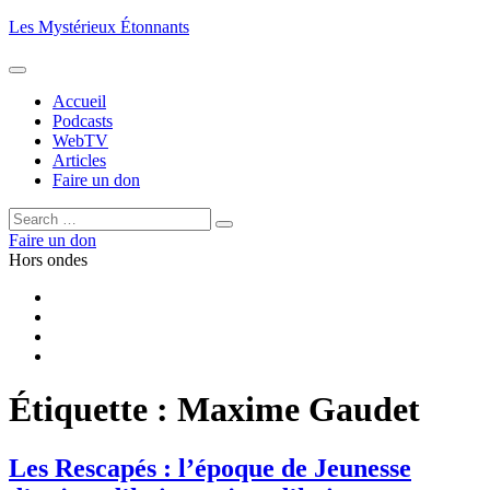
Aller
Les Mystérieux Étonnants
au
contenu
principal
Accueil
Podcasts
WebTV
Articles
Faire un don
Rechercher :
Rechercher
Faire un don
Hors ondes
Facebook
YouTube
iTunes
RSS
Étiquette :
Maxime Gaudet
Les Rescapés : l’époque de Jeunesse