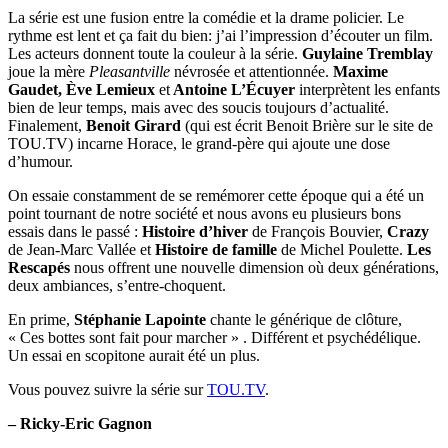
La série est une fusion entre la comédie et la drame policier. Le
rythme est lent et ça fait du bien: j’ai l’impression d’écouter un film.
Les acteurs donnent toute la couleur à la série.
Guylaine Tremblay
joue la mère
Pleasantville
névrosée et attentionnée.
Maxime
Gaudet, Ève Lemieux
et
Antoine L’Écuyer
interprètent les enfants
bien de leur temps, mais avec des soucis toujours d’actualité.
Finalement,
Benoit Girard
(qui est écrit Benoit Brière sur le site de
TOU.TV) incarne Horace, le grand-père qui ajoute une dose
d’humour.
On essaie constamment de se remémorer cette époque qui a été un
point tournant de notre société et nous avons eu plusieurs bons
essais dans le passé :
Histoire d’hiver
de François Bouvier,
Crazy
de Jean-Marc Vallée et
Histoire de famille
de Michel Poulette.
Les
Rescapés
nous offrent une nouvelle dimension où deux générations,
deux ambiances, s’entre-choquent.
En prime,
Stéphanie Lapointe
chante le générique de clôture,
« Ces bottes sont fait pour marcher » . Différent et psychédélique.
Un essai en scopitone aurait été un plus.
Vous pouvez suivre la série sur
TOU.TV
.
– Ricky-Eric Gagnon