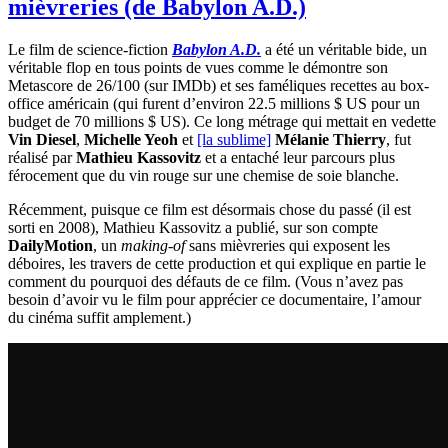
mièvreries (de Babylon A.D.)
Le film de science-fiction
Babylon A.D.
a été un véritable bide, un
véritable flop en tous points de vues comme le démontre son
Metascore de 26/100 (sur IMDb) et ses faméliques recettes au box-
office américain (qui furent d’environ 22.5 millions $ US pour un
budget de 70 millions $ US). Ce long métrage qui mettait en vedette
Vin Diesel
,
Michelle Yeoh
et
[la sublime]
Mélanie Thierry
, fut
réalisé par
Mathieu Kassovitz
et a entaché leur parcours plus
férocement que du vin rouge sur une chemise de soie blanche.
Récemment, puisque ce film est désormais chose du passé (il est
sorti en 2008), Mathieu Kassovitz a publié, sur son compte
DailyMotion
, un
making-of
sans mièvreries qui exposent les
déboires, les travers de cette production et qui explique en partie le
comment du pourquoi des défauts de ce film. (Vous n’avez pas
besoin d’avoir vu le film pour apprécier ce documentaire, l’amour
du cinéma suffit amplement.)