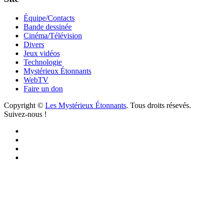
Équipe/Contacts
Bande dessinée
Cinéma/Télévision
Divers
Jeux vidéos
Technologie
Mystérieux Étonnants
WebTV
Faire un don
Copyright ©
Les Mystérieux Étonnants
. Tous droits résevés.
Suivez-nous !
Facebook
YouTube
iTunes
RSS