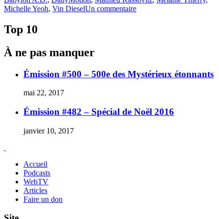
sur
Michelle Yeoh
,
Vin Diesel
Un commentaire
Fucking
Kassovitz
Top 10
:
un
À ne pas manquer
making-
of
sans
Émission #500 – 500e des Mystérieux étonnants
mièvreries
(de
mai 22, 2017
Babylon
A.D.)
Émission #482 – Spécial de Noël 2016
janvier 10, 2017
Accueil
Podcasts
WebTV
Articles
Faire un don
Site