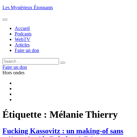
Aller
Les Mystérieux Étonnants
au
contenu
principal
Accueil
Podcasts
WebTV
Articles
Faire un don
Rechercher :
Rechercher
Faire un don
Hors ondes
Facebook
YouTube
iTunes
RSS
Étiquette :
Mélanie Thierry
Fucking Kassovitz : un making-of sans