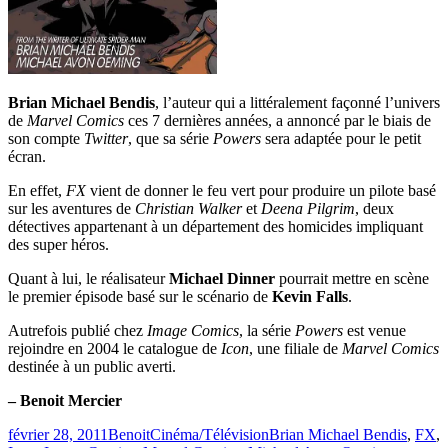
Brian Michael Bendis
, l’auteur qui a littéralement façonné l’univers
de
Marvel Comics
ces 7 dernières années, a annoncé par le biais de
son compte
Twitter
, que sa série
Powers
sera adaptée pour le petit
écran.
En effet,
FX
vient de donner le feu vert pour produire un pilote basé
sur les aventures de
Christian Walker
et
Deena Pilgrim
, deux
détectives appartenant à un département des homicides impliquant
des super héros.
Quant à lui, le réalisateur
Michael Dinner
pourrait mettre en scène
le premier épisode basé sur le scénario de
Kevin Falls
.
Autrefois publié chez
Image Comics
, la série
Powers
est venue
rejoindre en 2004 le catalogue de
Icon
, une filiale de
Marvel Comics
destinée à un public averti.
– Benoit Mercier
Publié
Catégories
Étiquettes
février 28, 2011
Benoit
Cinéma/Télévision
Brian Michael Bendis
,
FX
,