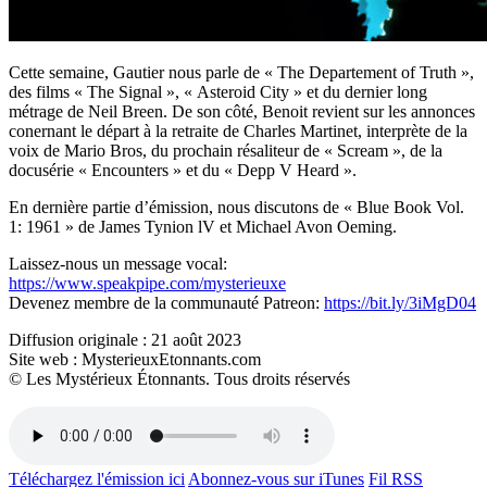
Cette semaine, Gautier nous parle de « The Departement of Truth »,
des films « The Signal », « Asteroid City » et du dernier long
métrage de Neil Breen. De son côté, Benoit revient sur les annonces
conernant le départ à la retraite de Charles Martinet, interprète de la
voix de Mario Bros, du prochain résaliteur de « Scream », de la
docusérie « Encounters » et du « Depp V Heard ».
En dernière partie d’émission, nous discutons de « Blue Book Vol.
1: 1961 » de James Tynion lV et Michael Avon Oeming.
Laissez-nous un message vocal:
https://www.speakpipe.com/mysterieuxe
Devenez membre de la communauté Patreon:
https://bit.ly/3iMgD04​​​​​​​​
Diffusion originale : 21 août 2023
Site web : MysterieuxEtonnants.com
© Les Mystérieux Étonnants. Tous droits réservés
Téléchargez l'émission ici
Abonnez-vous sur iTunes
Fil RSS