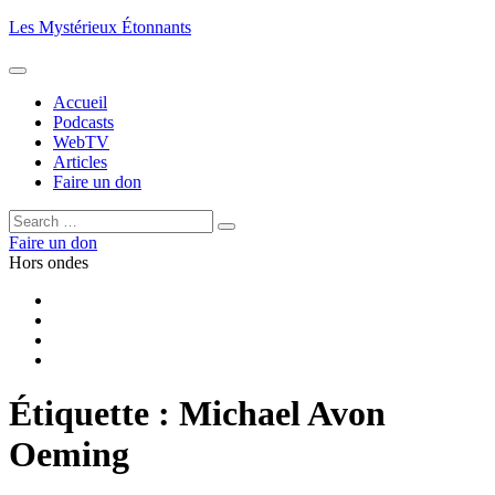
Aller
Les Mystérieux Étonnants
au
contenu
principal
Accueil
Podcasts
WebTV
Articles
Faire un don
Rechercher :
Rechercher
Faire un don
Hors ondes
Facebook
YouTube
iTunes
RSS
Étiquette :
Michael Avon
Oeming