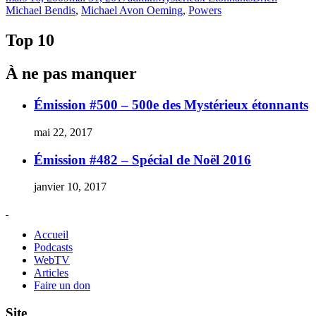
le
Michael Bendis
,
Michael Avon Oeming
,
Powers
Top 10
À ne pas manquer
Émission #500 – 500e des Mystérieux étonnants
mai 22, 2017
Émission #482 – Spécial de Noël 2016
janvier 10, 2017
Accueil
Podcasts
WebTV
Articles
Faire un don
Site