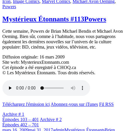
le
Icon
,
Image Comics
,
Marvel Comics
,
Michael Avon Oeming
,
Powers
Mystérieux Étonnants #113
Powers
Cette semaine, Powers de Brian Michael Bendis et Michael Avon
Oeming. Bien sûr, comme à l’habitude, nous vous partageons
également les dernières nouvelles sur l’univers de la culture
populaire: BD, cinéma, jeux vidéos, télévision, etc.
Diffusion originale: 16 mars 2009
Site web: MysterieuxEtonnants.com
Cet épisode a été enregistré à CHOQ.ca
© Les Mystérieux Étonnants. Tous droits réservés.
Téléchargez l'émission ici
Abonnez-vous sur iTunes
Fil RSS
Archive # 1
Épisodes 103 – 401
Archive # 2
Épisodes 402 – 701
Publié
Catégories
Étiquettes
mars 16, 2009
mai 31, 2017
admin
Mystérieux Étonnants
Brien