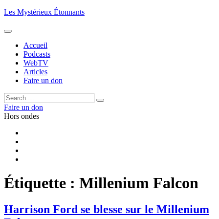
Aller
Les Mystérieux Étonnants
au
contenu
principal
Accueil
Podcasts
WebTV
Articles
Faire un don
Rechercher :
Rechercher
Faire un don
Hors ondes
Facebook
YouTube
iTunes
RSS
Étiquette :
Millenium Falcon
Harrison Ford se blesse sur le Millenium