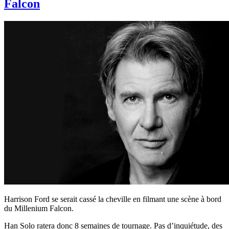
Falcon
Harrison Ford se serait cassé la cheville en filmant une scène à bord
du Millenium Falcon.
Han Solo ratera donc 8 semaines de tournage. Pas d’inquiétude, des