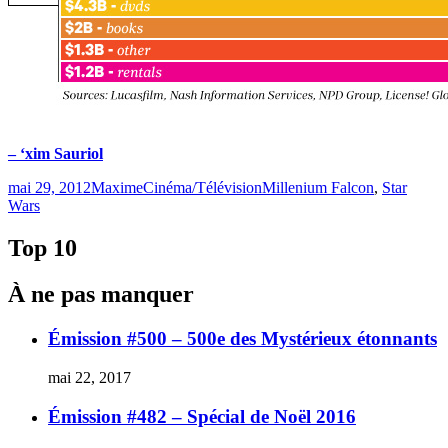
– ‘xim Sauriol
Publié
Catégories
Étiquettes
mai 29, 2012
Maxime
Cinéma/Télévision
Millenium Falcon
,
Star
le
Wars
Top 10
À ne pas manquer
Émission #500 – 500e des Mystérieux étonnants
mai 22, 2017
Émission #482 – Spécial de Noël 2016