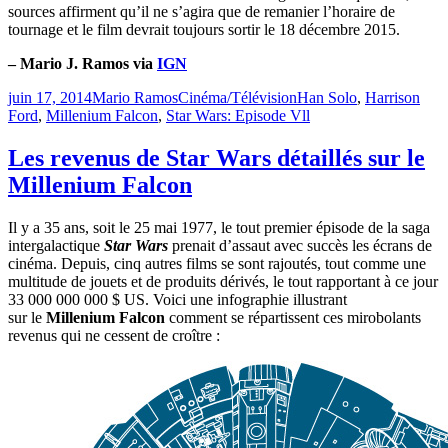
sources affirment qu’il ne s’agira que de remanier l’horaire de
tournage et le film devrait toujours sortir le 18 décembre 2015.
– Mario J. Ramos via
IGN
Publié
Catégories
Étiquettes
juin 17, 2014
Mario Ramos
Cinéma/Télévision
Han Solo
,
Harrison
le
Ford
,
Millenium Falcon
,
Star Wars: Episode Vll
Les revenus de Star Wars détaillés sur le
Millenium Falcon
Il y a 35 ans, soit le 25 mai 1977, le tout premier épisode de la saga
intergalactique
Star Wars
prenait d’assaut avec succès les écrans de
cinéma. Depuis, cinq autres films se sont rajoutés, tout comme une
multitude de jouets et de produits dérivés, le tout rapportant à ce jour
33 000 000 000 $ US. Voici une infographie illustrant
sur le
Millenium Falcon
comment se répartissent ces mirobolants
revenus qui ne cessent de croître :