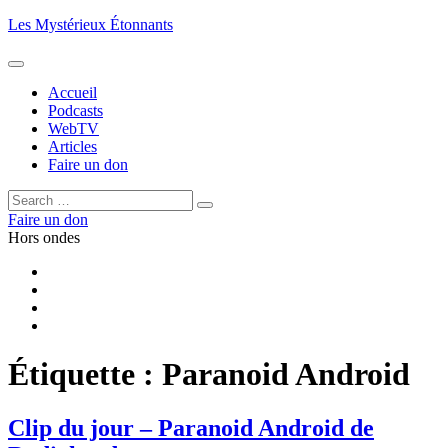
Aller
Les Mystérieux Étonnants
au
contenu
principal
Accueil
Podcasts
WebTV
Articles
Faire un don
Rechercher :
Rechercher
Faire un don
Hors ondes
Facebook
YouTube
iTunes
RSS
Étiquette :
Paranoid Android
Clip du jour – Paranoid Android de