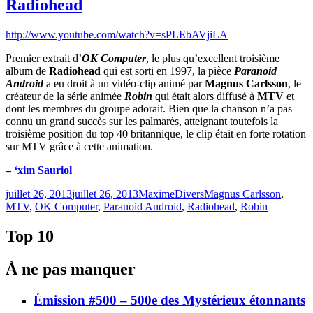
Radiohead
http://www.youtube.com/watch?v=sPLEbAVjiLA
Premier extrait d’
OK Computer
, le plus qu’excellent troisième
album de
Radiohead
qui est sorti en 1997, la pièce
Paranoid
Android
a eu droit à un vidéo-clip animé par
Magnus Carlsson
, le
créateur de la série animée
Robin
qui était alors diffusé à
MTV
et
dont les membres du groupe adorait. Bien que la chanson n’a pas
connu un grand succès sur les palmarès, atteignant toutefois la
troisième position du top 40 britannique, le clip était en forte rotation
sur MTV grâce à cette animation.
– ‘xim Sauriol
Publié
Catégories
Étiquettes
juillet 26, 2013
juillet 26, 2013
Maxime
Divers
Magnus Carlsson
,
le
MTV
,
OK Computer
,
Paranoid Android
,
Radiohead
,
Robin
Top 10
À ne pas manquer
Émission #500 – 500e des Mystérieux étonnants