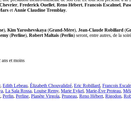
Chevrier
,
Frederick Ouellet
,
Reno Hébert
,
Francois Escalmel
,
Pas
Mars
et
Annie Claudine Tremblay
.
ne
),
Kim Yaroshevskaya
(
Grand-Mère
),
Jean-Claude Robillard
(
Gr
Remy
(
Perline
),
Robert Maltais
(
Perlin
) seront, entre autres, de la soi
2 ans et moins
y
,
Edith Lebeau
,
Élizabeth Chouvalidzé
,
Eric Robillard
,
Francois Escal
ya
,
La Sala Rossa
,
Louise Remy
,
Marie Eykel
,
Marie-Ève Proteau
,
Mél
t
,
Perlin
,
Perline
,
Planète Virgola
,
Pruneau
,
Reno Hébert
,
Rigodon
,
Rob