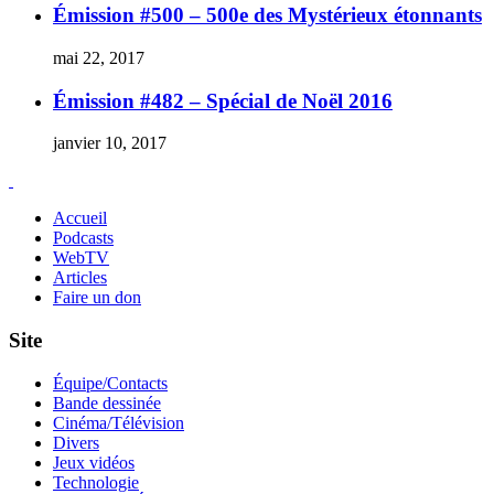
Émission #500 – 500e des Mystérieux étonnants
mai 22, 2017
Émission #482 – Spécial de Noël 2016
janvier 10, 2017
Accueil
Podcasts
WebTV
Articles
Faire un don
Site
Équipe/Contacts
Bande dessinée
Cinéma/Télévision
Divers
Jeux vidéos
Technologie