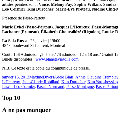
artistes-peintres sont :
Vince
,
Mélany Fay
,
Sophie Wilkins
,
Sandra 
Léo Cormier
,
Kim Durocher
,
Marie-Ève Proteau
,
Nadine Cinq-
Présence de Passe-Partout :
Marie Eykel
(
Passe-Partout
),
Jacques L’Heureux
(
Passe-Montag
Lachance
(
Pruneau
),
Élizabeth Chouvalidzé
(
Rigodon
),
Louise 
La Sala Rossa
| 23 janvier | 19h00
4848, boulevard St-Laurent, Montréal
Coût : 15$ Admission générale / 7$ admission 12 à 18 ans / Gratuit 1
Billets disponibles :
www.planetevirgolia.com
N.B. Ce texte est la copie du communiqué de presse.
Publié
Catégories
Étiquettes
janvier 16, 2013
Maxime
Divers
Adele Blais
,
Annie Claudine Trembla
le
L'Heureux
,
Jean-Claude Robillard
,
Kim Durocher
,
Kim Yaroshevska
Pascal Léo Cormier
,
Pascal Normand
,
Passe-Montagne
,
Passe-Partou
Top 10
À ne pas manquer