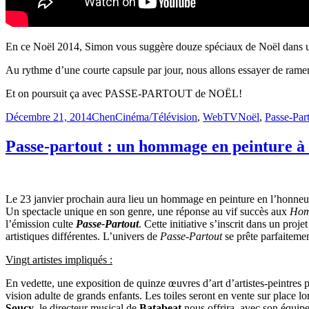
En ce Noël 2014, Simon vous suggère douze spéciaux de Noël dans une
Au rythme d’une courte capsule par jour, nous allons essayer de rame
Et on poursuit ça avec PASSE-PARTOUT de NOËL!
Publié
Catégories
Étiquettes
Décembre 21, 2014
Chen
Cinéma/Télévision
,
WebTV
Noël
,
Passe-Par
le
Passe-partout : un hommage en peinture à 
Le 23 janvier prochain aura lieu un hommage en peinture en l’honneur
Un spectacle unique en son genre, une réponse au vif succès aux
Hom
l’émission culte
Passe-Partout
. Cette initiative s’inscrit dans un pro
artistiques différentes. L’univers de
Passe-Partout
se prête parfaitemen
Vingt artistes impliqués :
En vedette, une exposition de quinze œuvres d’art d’artistes-peintres 
vision adulte de grands enfants. Les toiles seront en vente sur place 
Soucy
, le directeur musical de
Batabeat
nous offrira, avec son équipe