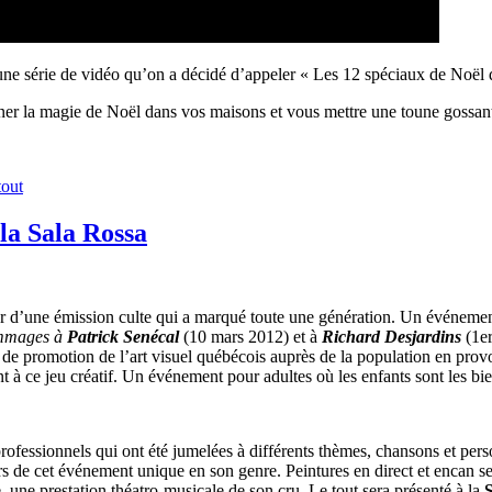
 série de vidéo qu’on a décidé d’appeler « Les 12 spéciaux de Noël d
ner la magie de Noël dans vos maisons et vous mettre une toune gossante
tout
la Sala Rossa
 d’une émission culte qui a marqué toute une génération.
Un événement
mages à
Patrick Senécal
(10 mars 2012) et à
Richard Desjardins
(1er
jet de promotion de l’art visuel québécois auprès de la population en pro
t à ce jeu créatif. Un événement pour adultes où les enfants sont les bi
professionnels qui ont été jumelées à différents thèmes, chansons et pe
lors de cet événement unique en son genre. Peintures en direct et encan 
, une prestation théatro-musicale de son cru. Le tout sera présenté à la