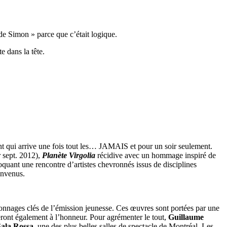
e Simon » parce que c’était logique.
 dans la tête.
 qui arrive une fois tout les… JAMAIS et pour un soir seulement.
 sept. 2012),
Planète Virgolia
récidive avec un hommage inspiré de
voquant une rencontre d’artistes chevronnés issus de disciplines
envenus.
rsonnages clés de l’émission jeunesse. Ces œuvres sont portées par une
seront également à l’honneur. Pour agrémenter le tout,
Guillaume
Sala Rossa
, une des plus belles salles de spectacle de Montréal. Les