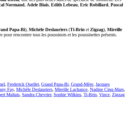
cal Normand
,
Adele Blais
,
Edith Lebeau
,
Eric Robillard
,
Pascal
and Papa-Bi
),
Michèle Deslauriers
(
Ti-Brin
et
Zigzag
),
Mireille
rée pour rencontrer tous les poussinots et les poussinettes présents.
mel
,
Frederick Ouellet
,
Grand Papa-Bi
,
Grand-Mère
,
Jacques
any Fay
,
Michèle Deslauriers
,
Mireille Lachance
,
Nadine Cinq-Mars
,
ert Maltais
,
Sandra Chevrier
,
Sophie Wilkins
,
Ti-Brin
,
Vince
,
Zigzag