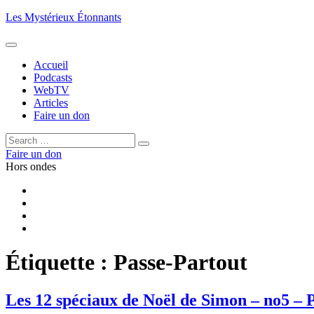
Aller
Les Mystérieux Étonnants
au
contenu
principal
Accueil
Podcasts
WebTV
Articles
Faire un don
Rechercher :
Rechercher
Faire un don
Hors ondes
Facebook
YouTube
iTunes
RSS
Étiquette :
Passe-Partout
Les 12 spéciaux de Noël de Simon – no5